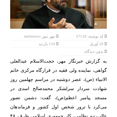
کد نوشته: 57118
مهر نیوز mehrnews
20 آوریل
110 بازدید
بدون دیدگاه
به گزارش خبرنگار مهر، حجت‌الاسلام عبدالعلی
گواهی، نماینده ولی فقیه در قرارگاه مرکزی خاتم
الانبیاء (ص)، عصر دوشنبه در مراسم چهلمین روز
شهادت سردار سرلشکر محمدصالح اسدی در
مسجد پیامبر اعظم(ص)، گفت: دشمن تصور
می‌کرد با ترور شخص اول کشور و فرماندهان
عالی‌رتبه نظامی، کار جمهوری اسلامی ظرف ۴۸