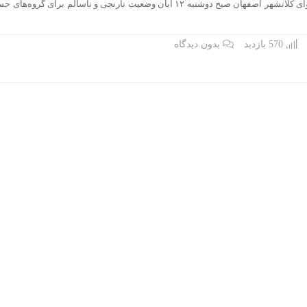
اصفهان- شاخص کیفیت هوای کلانشهر اصفهان صبح دوشنبه ۱۲ آبان وضعیت نارنجی و ناسالم برای گرو
570 بازدید
بدون دیدگاه