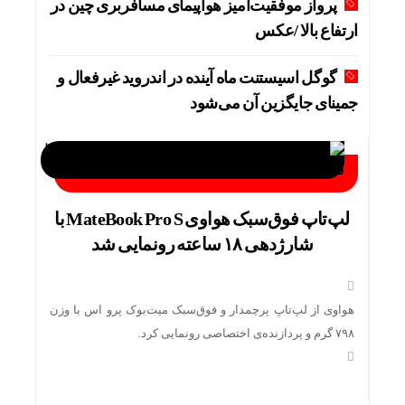
پرواز موفقیت‌آمیز هواپیمای مسافربری چین در
ارتفاع بالا /عکس
گوگل اسیستنت ماه آینده در اندروید غیرفعال و
جمینای جایگزین آن می‌شود
لپ‌تاپ فوق‌سبک هواوی MateBook Pro S با
شارژدهی ۱۸ ساعته رونمایی شد
هواوی از لپ‌تاپ پرچمدار و فوق‌سبک میت‌بوک پرو اس با وزن
۷۹۸ گرم و پردازنده‌ی اختصاصی رونمایی کرد.