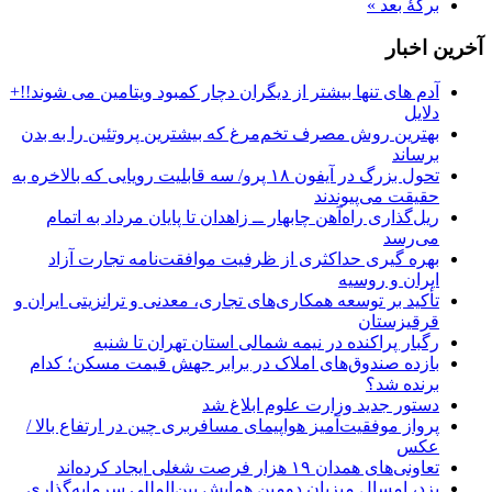
برگهٔ بعد »
آخرین اخبار
آدم های تنها بیشتر از دیگران دچار کمبود ویتامین می شوند!!+
دلایل
بهترین روش مصرف تخم‌مرغ که بیشترین پروتئین را به بدن
برساند
تحول بزرگ در آیفون ۱۸ پرو/ سه قابلیت رویایی که بالاخره به
حقیقت می‌پیوندند
ریل‌گذاری راه‌آهن چابهار ــ زاهدان تا پایان مرداد به اتمام
می‌رسد
بهره گیری حداکثری از ظرفیت موافقت‌نامه تجارت آزاد
ایران و روسیه
تأکید بر توسعه همکاری‌های تجاری، معدنی و ترانزیتی ایران و
قرقیزستان
رگبار پراکنده در نیمه شمالی استان تهران تا شنبه
بازده صندوق‌های املاک در برابر جهش قیمت مسکن؛ کدام
برنده شد؟
دستور جدید وزارت علوم ابلاغ شد
پرواز موفقیت‌آمیز هواپیمای مسافربری چین در ارتفاع بالا /
عکس
تعاونی‌های همدان ۱۹ هزار فرصت شغلی ایجاد کرده‌اند
یزد، امسال میزبان دومین همایش بین‌المللی سرمایه‌گذاری