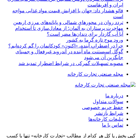
ایران و آفریقاست
فائو هشدار داد: جهان با افزایش قیمت مواد غذایی مواجه
است
تردد روان در محورهای شمالی و پایانه‌های مرزی اربعین
مهاجرت پرستاران به آلمان؛ از معادل‌سازی تا استخدام
آیا آب گازدار برای دندان‌ها مضر است؟
ورود موج تازه گرما به کشور
چرا در اضطرابِ آینده، «اکنونِ» کودکانمان را گم کرده‌ایم؟
گوگل اسیستنت ماه آینده در اندروید غیرفعال و جمینای
جایگزین آن می‌شود
مصوبه تسهیلات گمرکی در شرایط اضطرار تمدید شد
مجله صنعتی تجارت کارخانه
درباره ما
سوالات متداول
حفظ حریم خصوصی
شرایط بازنشر
تبلیغات کارخانه‌ها
تماس با ما
کپی بخش یا کل هر کدام از مطالب «تجارت کارخانه» تنها با کسب