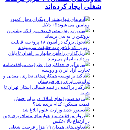
شغلی ایجاد کرده‌اند
آدم های تنها بیشتر از دیگران دچار کمبود
ویتامین می شوند!!+ دلایل
بهترین روش مصرف تخم‌مرغ که بیشترین
پروتئین را به بدن برساند
تحول بزرگ در آیفون ۱۸ پرو/ سه قابلیت
رویایی که بالاخره به حقیقت می‌پیوندند
ریل‌گذاری راه‌آهن چابهار ــ زاهدان تا پایان
مرداد به اتمام می‌رسد
بهره گیری حداکثری از ظرفیت موافقت‌نامه
تجارت آزاد ایران و روسیه
تأکید بر توسعه همکاری‌های تجاری، معدنی و
ترانزیتی ایران و قرقیزستان
رگبار پراکنده در نیمه شمالی استان تهران تا
شنبه
بازده صندوق‌های املاک در برابر جهش
قیمت مسکن؛ کدام برنده شد؟
دستور جدید وزارت علوم ابلاغ شد
پرواز موفقیت‌آمیز هواپیمای مسافربری چین
در ارتفاع بالا /عکس
تعاونی‌های همدان ۱۹ هزار فرصت شغلی