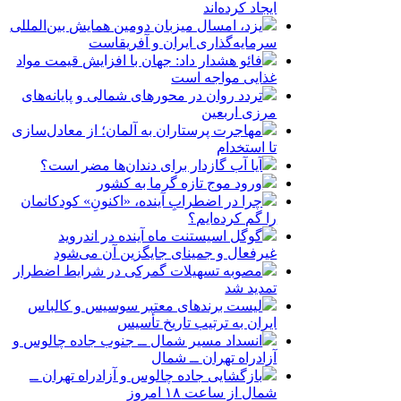
ایجاد کرده‌اند
یزد، امسال میزبان دومین همایش بین‌المللی
سرمایه‌گذاری ایران و آفریقاست
فائو هشدار داد: جهان با افزایش قیمت مواد
غذایی مواجه است
تردد روان در محورهای شمالی و پایانه‌های
مرزی اربعین
مهاجرت پرستاران به آلمان؛ از معادل‌سازی
تا استخدام
آیا آب گازدار برای دندان‌ها مضر است؟
ورود موج تازه گرما به کشور
چرا در اضطرابِ آینده، «اکنونِ» کودکانمان
را گم کرده‌ایم؟
گوگل اسیستنت ماه آینده در اندروید
غیرفعال و جمینای جایگزین آن می‌شود
مصوبه تسهیلات گمرکی در شرایط اضطرار
تمدید شد
لیست برندهای معتبر سوسیس و کالباس
ایران به ترتیب تاریخ تأسیس
انسداد مسیر شمال ــ جنوب جاده چالوس و
آزادراه تهران ــ شمال
بازگشایی جاده چالوس و آزادراه تهران ــ
شمال از ساعت ۱۸ امروز