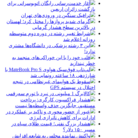
آغاز خدمت‌رسانی رایگان اتوبوسرانی برای
بازگشت زائران اربعین
ترافیک سنگین در ورودی‌های تهران
گرمای شدید پروازها را مختل کرد؛ لهستان
در بالاترین سطح هشدار گرمایی
شرایط تغییر رشته در دوره دوم متوسطه
روزانه اعلام شد
این ۳ رشته پزشکی در دانشگاه‌ها مشتری
ندارد!
قلب خود را با این خوراکی‌های منجمد به
خطر نیندازید
لپ‌تاپ فوق‌سبک هواوی MateBook Pro S با
شارژدهی ۱۸ ساعته رونمایی شد
سقوط یک هواپیمای غیرنظامی در نتیجه
اختلال در سیستم‌ GPS
کالابرگ 1 میلیونی در نبرد با تورم سه‌رقمی
هشدار فراکسیون کارگری: پرداخت
مستقیم، جایگزین حذف واسطه‌ها نیست
عبور از حضورمحوری و تاکید بر عملکرد در
ادارات برای کاهش ناترازی انرژی
هشدار بزرگ نفتی؛ قیمت طلای سیاه در
مسیر ۱۵۰ دلار؟
واکنش نماینده مجلس به شایعه افزایش