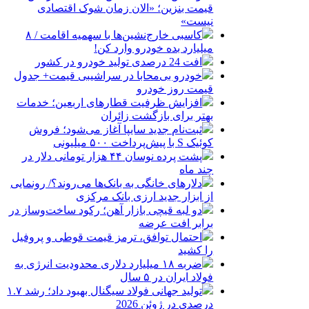
قیمت بنزین؛ «الان زمان شوک اقتصادی
نیست»
کاسبی خارج‌نشین‌ها با سهمیه اقامت / ۸
میلیارد بده خودرو وارد کن!
افت 24 درصدی تولید خودرو در کشور
خودرو بی‌محابا در سراشیبی قیمت+ جدول
قیمت روز خودرو
افزایش ظرفیت قطارهای اربعین؛ خدمات
بهتر برای بازگشت زائران
ثبت‌نام جدید سایپا آغاز می‌شود؛ فروش
کوئیک S با پیش‌پرداخت ۵۰۰ میلیونی
پشت پرده نوسان ۴۴ هزار تومانی دلار در
چند ماه
دلارهای خانگی به بانک‌ها می‌روند؟/ رونمایی
از ابزار جدید ارزی بانک مرکزی
دو لبه قیچی بازار آهن؛ رکود ساخت‌وساز در
برابر افت عرضه
احتمال توافق، ترمز قیمت قوطی و پروفیل
را کشید
ضربه ۱۸ میلیارد دلاری محدودیت انرژی به
فولاد ایران در ۵ سال
تولید جهانی فولاد سیگنال بهبود داد؛ رشد ۱.۷
درصدی در ژوئن 2026