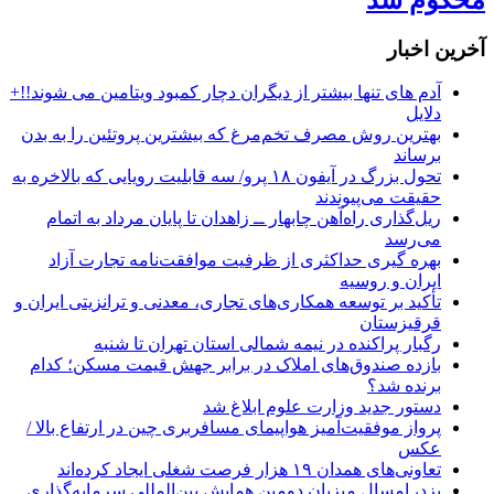
آخرین اخبار
آدم های تنها بیشتر از دیگران دچار کمبود ویتامین می شوند!!+
دلایل
بهترین روش مصرف تخم‌مرغ که بیشترین پروتئین را به بدن
برساند
تحول بزرگ در آیفون ۱۸ پرو/ سه قابلیت رویایی که بالاخره به
حقیقت می‌پیوندند
ریل‌گذاری راه‌آهن چابهار ــ زاهدان تا پایان مرداد به اتمام
می‌رسد
بهره گیری حداکثری از ظرفیت موافقت‌نامه تجارت آزاد
ایران و روسیه
تأکید بر توسعه همکاری‌های تجاری، معدنی و ترانزیتی ایران و
قرقیزستان
رگبار پراکنده در نیمه شمالی استان تهران تا شنبه
بازده صندوق‌های املاک در برابر جهش قیمت مسکن؛ کدام
برنده شد؟
دستور جدید وزارت علوم ابلاغ شد
پرواز موفقیت‌آمیز هواپیمای مسافربری چین در ارتفاع بالا /
عکس
تعاونی‌های همدان ۱۹ هزار فرصت شغلی ایجاد کرده‌اند
یزد، امسال میزبان دومین همایش بین‌المللی سرمایه‌گذاری