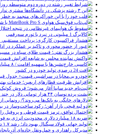
شرایط تغییر رشته در دوره دوم متوسطه روزان
این ۳ رشته پزشکی در دانشگاه‌ها مشتری ندارد!
قلب خود را با این خوراکی‌های منجمد به خطر نی
لپ‌تاپ فوق‌سبک هواوی MateBook Pro S با شارژدهی ۱۸ ساعته رونمایی شد
سقوط یک هواپیمای غیرنظامی در نتیجه اختلال در
کالابرگ 1 میلیونی در نبرد با تورم سه‌رقمی
هشدار فراکسیون کارگری: پرداخت مستقیم، 
عبور از حضورمحوری و تاکید بر عملکرد در ادا
هشدار بزرگ نفتی؛ قیمت طلای سیاه در مسیر ۱۵۰ دلار
واکنش نماینده مجلس به شایعه افزایش قیمت 
کاسبی خارج‌نشین‌ها با سهمیه اقامت / ۸ میلیارد بده خودرو وارد کن!
افت 24 درصدی تولید خودرو در کشور
خودرو بی‌محابا در سراشیبی قیمت+ جدول قی
افزایش ظرفیت قطارهای اربعین؛ خدمات بهتر 
ثبت‌نام جدید سایپا آغاز می‌شود؛ فروش کوئیک S با پیش‌پرداخت ۵۰۰ میلیون
پشت پرده نوسان ۴۴ هزار تومانی دلار در چند ماه
دلارهای خانگی به بانک‌ها می‌روند؟/ رونمایی ا
دو لبه قیچی بازار آهن؛ رکود ساخت‌وساز در ب
احتمال توافق، ترمز قیمت قوطی و پروفیل را
ضربه ۱۸ میلیارد دلاری محدودیت انرژی به فولاد ایران در ۵ سال
تولید جهانی فولاد سیگنال بهبود داد؛ رشد ۱.۷ درصدی در ژوئن 2026
مدیرکل راهداری و حمل‌ونقل جاده‌ای آذربایجان‌ غربی خبر داد تردد ۶۰ هزار دستگاه ناوگان تران