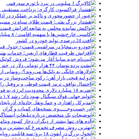
کالابرگ 1 میلیونی در نبرد با تورم سه‌رقمی
هشدار فراکسیون کارگری: پرداخت مستقیم، 
عبور از حضورمحوری و تاکید بر عملکرد در ادا
هشدار بزرگ نفتی؛ قیمت طلای سیاه در مسیر ۱۵۰ دلار
واکنش نماینده مجلس به شایعه افزایش قیمت 
کاسبی خارج‌نشین‌ها با سهمیه اقامت / ۸ میلیارد بده خودرو وارد کن!
افت 24 درصدی تولید خودرو در کشور
خودرو بی‌محابا در سراشیبی قیمت+ جدول قی
افزایش ظرفیت قطارهای اربعین؛ خدمات بهتر 
ثبت‌نام جدید سایپا آغاز می‌شود؛ فروش کوئیک S با پیش‌پرداخت ۵۰۰ میلیون
پشت پرده نوسان ۴۴ هزار تومانی دلار در چند ماه
دلارهای خانگی به بانک‌ها می‌روند؟/ رونمایی ا
دو لبه قیچی بازار آهن؛ رکود ساخت‌وساز در ب
احتمال توافق، ترمز قیمت قوطی و پروفیل را
ضربه ۱۸ میلیارد دلاری محدودیت انرژی به فولاد ایران در ۵ سال
تولید جهانی فولاد سیگنال بهبود داد؛ رشد ۱.۷ درصدی در ژوئن 2026
مدیرکل راهداری و حمل‌ونقل جاده‌ای آذربایجان‌ غربی خبر داد تردد ۶۰ هزار دستگاه ناوگان تران
در جست‌وجـــــوی نسخه‌های کمیاب و گران
توضیحات یک متخصص درباره تبلیغات اینستاگرامی خداحافظی با 
آدم های تنها بیشتر از دیگران دچار کمبود ویتا
بهترین روش مصرف تخم‌مرغ که بیشترین پروتئی
تحول بزرگ در آیفون ۱۸ پرو/ سه قابلیت رویایی که بالاخره به حقیقت می‌پیوندند