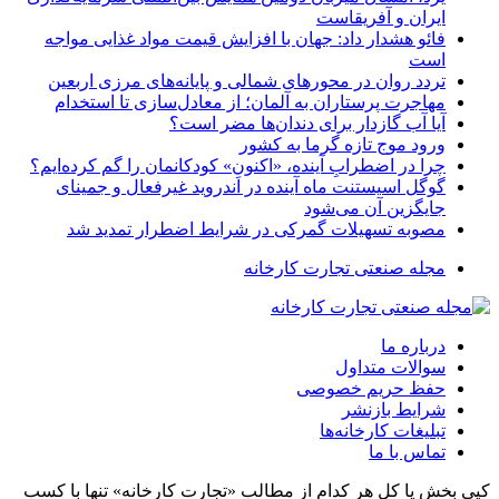
ایران و آفریقاست
فائو هشدار داد: جهان با افزایش قیمت مواد غذایی مواجه
است
تردد روان در محورهای شمالی و پایانه‌های مرزی اربعین
مهاجرت پرستاران به آلمان؛ از معادل‌سازی تا استخدام
آیا آب گازدار برای دندان‌ها مضر است؟
ورود موج تازه گرما به کشور
چرا در اضطرابِ آینده، «اکنونِ» کودکانمان را گم کرده‌ایم؟
گوگل اسیستنت ماه آینده در اندروید غیرفعال و جمینای
جایگزین آن می‌شود
مصوبه تسهیلات گمرکی در شرایط اضطرار تمدید شد
مجله صنعتی تجارت کارخانه
درباره ما
سوالات متداول
حفظ حریم خصوصی
شرایط بازنشر
تبلیغات کارخانه‌ها
تماس با ما
کپی بخش یا کل هر کدام از مطالب «تجارت کارخانه» تنها با کسب