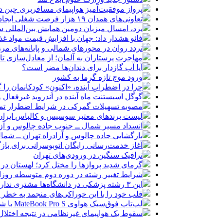
پرواز موفقیت‌آمیز هواپیمای مسافربری چین در
تعاونی‌های همدان ۱۹ هزار فرصت شغلی ایجاد کرده‌اند
یزد، امسال میزبان دومین همایش بین‌المللی س
فائو هشدار داد: جهان با افزایش قیمت مواد غ
تردد روان در محورهای شمالی و پایانه‌های مر
مهاجرت پرستاران به آلمان؛ از معادل‌سازی تا
آیا آب گازدار برای دندان‌ها مضر است؟
ورود موج تازه گرما به کشور
چرا در اضطرابِ آینده، «اکنونِ» کودکانمان را گ
گوگل اسیستنت ماه آینده در اندروید غیرفعال 
مصوبه تسهیلات گمرکی در شرایط اضطرار تم
لیست برندهای معتبر سوسیس و کالباس ایران 
انسداد مسیر شمال ــ جنوب جاده چالوس و آزا
بازگشایی جاده چالوس و آزادراه تهران ــ شمال از س
آغاز خدمت‌رسانی رایگان اتوبوسرانی برای باز
ترافیک سنگین در ورودی‌های تهران
گرمای شدید پروازها را مختل کرد؛ لهستان در
شرایط تغییر رشته در دوره دوم متوسطه روزان
این ۳ رشته پزشکی در دانشگاه‌ها مشتری ندارد!
قلب خود را با این خوراکی‌های منجمد به خطر نی
لپ‌تاپ فوق‌سبک هواوی MateBook Pro S با شارژدهی ۱۸ ساعته رونمایی شد
سقوط یک هواپیمای غیرنظامی در نتیجه اختلال در