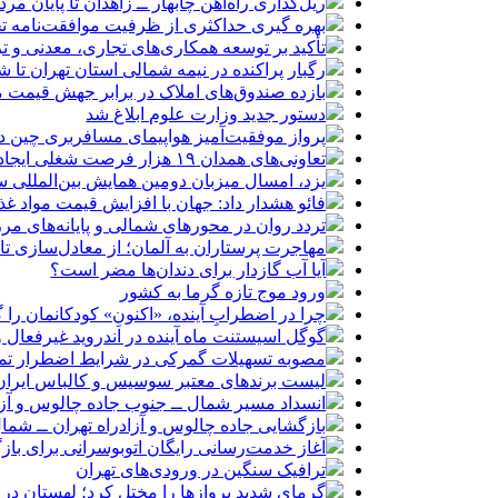
ریل‌گذاری راه‌آهن چابهار ــ زاهدان تا پایان مرد
بهره گیری حداکثری از ظرفیت موافقت‌نامه تج
تأکید بر توسعه همکاری‌های تجاری، معدنی و تر
رگبار پراکنده در نیمه شمالی استان تهران تا ش
بازده صندوق‌های املاک در برابر جهش قیمت 
دستور جدید وزارت علوم ابلاغ شد
پرواز موفقیت‌آمیز هواپیمای مسافربری چین در
تعاونی‌های همدان ۱۹ هزار فرصت شغلی ایجاد کرده‌اند
یزد، امسال میزبان دومین همایش بین‌المللی س
فائو هشدار داد: جهان با افزایش قیمت مواد غ
تردد روان در محورهای شمالی و پایانه‌های مر
مهاجرت پرستاران به آلمان؛ از معادل‌سازی تا
آیا آب گازدار برای دندان‌ها مضر است؟
ورود موج تازه گرما به کشور
چرا در اضطرابِ آینده، «اکنونِ» کودکانمان را گ
گوگل اسیستنت ماه آینده در اندروید غیرفعال 
مصوبه تسهیلات گمرکی در شرایط اضطرار تم
لیست برندهای معتبر سوسیس و کالباس ایران 
انسداد مسیر شمال ــ جنوب جاده چالوس و آزا
بازگشایی جاده چالوس و آزادراه تهران ــ شمال از س
آغاز خدمت‌رسانی رایگان اتوبوسرانی برای باز
ترافیک سنگین در ورودی‌های تهران
گرمای شدید پروازها را مختل کرد؛ لهستان در