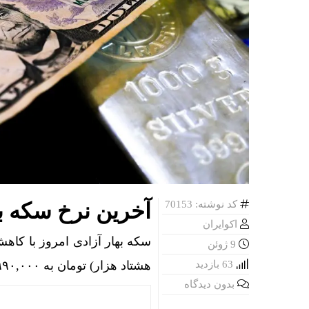
کد نوشته: 70153
آخرین نرخ سکه به
اکوایران
9 ژوئن
63 بازدید
هشتاد هزار) تومان به ۱۷۷,۹۹۰,۰۰۰ (یکصد و هفتاد و هفت میلیون و نهصد و نود هزار) تومان رسید.
بدون دیدگاه