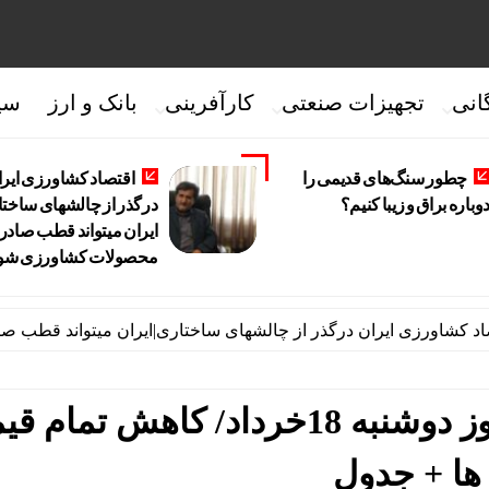
انی
تجهیزات صنعتی
کارآفرینی
بانک و ارز
سی
چطور سنگ‌های قدیمی را
اقتصاد کشاورزی ایر
وباره براق و زیبا کنیم؟
درگذر از چالشهای ساختا
ایران میتواند قطب صادر
محصولات کشاورزی شو
رزی ایران درگذر از چالشهای ساختاری|ایران میتواند قطب صادرات 
قیمت طلا، سکه و دلار امروز دوشنبه 18خرداد/ کاهش تم
ها + جدول