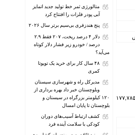
متالورژی ثمر خط تولید جدید اتمایز
آبی پودر فلزات را افتتاح کرد
پنج هندزفری بی‌سیم برتر سال ۲۰۲۶
دلار ۴ درصد ریخت، ۲۰۷ فقط ۲.۹
درصد / خودرو زیر فشار دلار کوتاه
می‌آید؟
۴۸ سال کار برای خرید یک تویوتا
کمری
مدیرکل راه و شهرسازی سیستان
وبلوچستان خبر داد بهره برداری از
 امروز با کاهش ۰.۱۲ درصدی، از ۱۷۸,۰۰۰ (یکصد و هفتاد و هشت هزار) تومان به ۱۷۷,۷۸۵
۱۲۰ کیلومتر بزرگراه در سیستان و
بلوچستان تا پایان امسال
کشف ارتباط آسیب‌های دوران
کودکی با سلامت آینده فرد
ببینید |65 درصد مهندسان کشاورزی