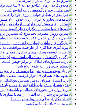
سرم غذایی برای بیماران سرطانی
محدودکردن زمان غذاخوردن به ۹ ساعت، توانایی‌های ذهنی را تقویت می‌کند
سرطان روده بزرگ مسیرش را عوض کرد
چرا مغز در هنگام خواب، انرژی خود را خالی م
پیامدهای تجاوز به ایران؛ زیان حدود ۲۰۰ میلیون یورویی شرکت هواپیمایی مجارستان
استقرار تیم مشترک نظارتی سازمان هواپیمایی
آدم های تنها بیشتر از دیگران دچار کمبود ویتا
بهترین روش مصرف تخم‌مرغ که بیشترین پروتئی
تحول بزرگ در آیفون ۱۸ پرو/ سه قابلیت رویایی که بالاخره به حقیقت می‌پیوندند
ریل‌گذاری راه‌آهن چابهار ــ زاهدان تا پایان مرد
بهره گیری حداکثری از ظرفیت موافقت‌نامه تج
تأکید بر توسعه همکاری‌های تجاری، معدنی و تر
رگبار پراکنده در نیمه شمالی استان تهران تا ش
بازده صندوق‌های املاک در برابر جهش قیمت 
دستور جدید وزارت علوم ابلاغ شد
پرواز موفقیت‌آمیز هواپیمای مسافربری چین در
تعاونی‌های همدان ۱۹ هزار فرصت شغلی ایجاد کرده‌اند
یزد، امسال میزبان دومین همایش بین‌المللی س
فائو هشدار داد: جهان با افزایش قیمت مواد غ
تردد روان در محورهای شمالی و پایانه‌های مر
مهاجرت پرستاران به آلمان؛ از معادل‌سازی تا
آیا آب گازدار برای دندان‌ها مضر است؟
ورود موج تازه گرما به کشور