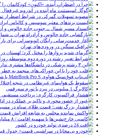
چرا در اضطرابِ آینده، «اکنونِ» کودکانمان را گ
گوگل اسیستنت ماه آینده در اندروید غیرفعال 
مصوبه تسهیلات گمرکی در شرایط اضطرار تم
لیست برندهای معتبر سوسیس و کالباس ایران 
انسداد مسیر شمال ــ جنوب جاده چالوس و آزا
بازگشایی جاده چالوس و آزادراه تهران ــ شمال از س
آغاز خدمت‌رسانی رایگان اتوبوسرانی برای باز
ترافیک سنگین در ورودی‌های تهران
گرمای شدید پروازها را مختل کرد؛ لهستان در
شرایط تغییر رشته در دوره دوم متوسطه روزان
این ۳ رشته پزشکی در دانشگاه‌ها مشتری ندارد!
قلب خود را با این خوراکی‌های منجمد به خطر نی
لپ‌تاپ فوق‌سبک هواوی MateBook Pro S با شارژدهی ۱۸ ساعته رونمایی شد
سقوط یک هواپیمای غیرنظامی در نتیجه اختلال در
کالابرگ 1 میلیونی در نبرد با تورم سه‌رقمی
هشدار فراکسیون کارگری: پرداخت مستقیم، 
عبور از حضورمحوری و تاکید بر عملکرد در ادا
هشدار بزرگ نفتی؛ قیمت طلای سیاه در مسیر ۱۵۰ دلار
واکنش نماینده مجلس به شایعه افزایش قیمت 
کاسبی خارج‌نشین‌ها با سهمیه اقامت / ۸ میلیارد بده خودرو وارد کن!
افت 24 درصدی تولید خودرو در کشور
خودرو بی‌محابا در سراشیبی قیمت+ جدول قی