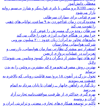
معطلی دانش‌آموز
ردمی K100 پرو مکس با باتری غول‌پیکر و شارژ بی‌سیم روانه
بازار می‌شود
سرم غذایی برای بیماران سرطانی
محدودکردن زمان غذاخوردن به ۹ ساعت، توانایی‌های ذهنی
را تقویت می‌کند
سرطان روده بزرگ مسیرش را عوض کرد
چرا مغز در هنگام خواب، انرژی خود را خالی می‌کند
پیامدهای تجاوز به ایران؛ زیان حدود ۲۰۰ میلیون یورویی
شرکت هواپیمایی مجارستان
استقرار تیم مشترک نظارتی سازمان هواپیمایی، بازرسی و
تعزیرات در عملیات پروازی اربعین
آدم های تنها بیشتر از دیگران دچار کمبود ویتامین می شوند!!+
دلایل
بهترین روش مصرف تخم‌مرغ که بیشترین پروتئین را به بدن
برساند
تحول بزرگ در آیفون ۱۸ پرو/ سه قابلیت رویایی که بالاخره به
حقیقت می‌پیوندند
ریل‌گذاری راه‌آهن چابهار ــ زاهدان تا پایان مرداد به اتمام
می‌رسد
بهره گیری حداکثری از ظرفیت موافقت‌نامه تجارت آزاد
ایران و روسیه
تأکید بر توسعه همکاری‌های تجاری، معدنی و ترانزیتی ایران و