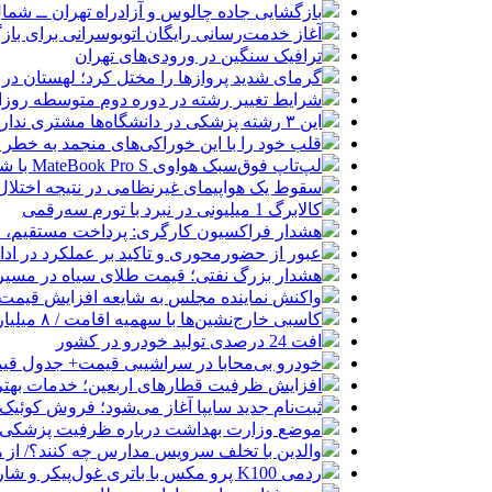
بازگشایی جاده چالوس و آزادراه تهران ــ شمال از س
آغاز خدمت‌رسانی رایگان اتوبوسرانی برای باز
ترافیک سنگین در ورودی‌های تهران
گرمای شدید پروازها را مختل کرد؛ لهستان در
شرایط تغییر رشته در دوره دوم متوسطه روزان
این ۳ رشته پزشکی در دانشگاه‌ها مشتری ندارد!
قلب خود را با این خوراکی‌های منجمد به خطر نی
لپ‌تاپ فوق‌سبک هواوی MateBook Pro S با شارژدهی ۱۸ ساعته رونمایی شد
سقوط یک هواپیمای غیرنظامی در نتیجه اختلال در
کالابرگ 1 میلیونی در نبرد با تورم سه‌رقمی
هشدار فراکسیون کارگری: پرداخت مستقیم، 
عبور از حضورمحوری و تاکید بر عملکرد در ادا
هشدار بزرگ نفتی؛ قیمت طلای سیاه در مسیر ۱۵۰ دلار
واکنش نماینده مجلس به شایعه افزایش قیمت 
کاسبی خارج‌نشین‌ها با سهمیه اقامت / ۸ میلیارد بده خودرو وارد کن!
افت 24 درصدی تولید خودرو در کشور
خودرو بی‌محابا در سراشیبی قیمت+ جدول قی
افزایش ظرفیت قطارهای اربعین؛ خدمات بهتر 
ثبت‌نام جدید سایپا آغاز می‌شود؛ فروش کوئیک S با پیش‌پرداخت ۵۰۰ میلیون
موضع وزارت بهداشت درباره ظرفیت پزشکی کنکو
والدین با تخلف سرویس مدارس چه کنند؟/ از ه
ردمی K100 پرو مکس با باتری غول‌پیکر و شارژ بی‌سیم روانه بازار می‌شود