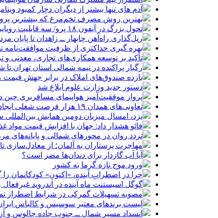
آدم های تنها بیشتر از دیگران دچار کمبود ویتا
بهترین روش مصرف تخم‌مرغ که بیشترین پروتئی
تحول بزرگ در آیفون ۱۸ پرو/ سه قابلیت رویایی که بالاخره به حقیقت می‌پیوندند
ریل‌گذاری راه‌آهن چابهار ــ زاهدان تا پایان مرد
بهره گیری حداکثری از ظرفیت موافقت‌نامه تج
تأکید بر توسعه همکاری‌های تجاری، معدنی و تر
رگبار پراکنده در نیمه شمالی استان تهران تا ش
بازده صندوق‌های املاک در برابر جهش قیمت 
دستور جدید وزارت علوم ابلاغ شد
پرواز موفقیت‌آمیز هواپیمای مسافربری چین در
تعاونی‌های همدان ۱۹ هزار فرصت شغلی ایجاد کرده‌اند
یزد، امسال میزبان دومین همایش بین‌المللی س
فائو هشدار داد: جهان با افزایش قیمت مواد غ
تردد روان در محورهای شمالی و پایانه‌های مر
مهاجرت پرستاران به آلمان؛ از معادل‌سازی تا
آیا آب گازدار برای دندان‌ها مضر است؟
ورود موج تازه گرما به کشور
چرا در اضطرابِ آینده، «اکنونِ» کودکانمان را گ
گوگل اسیستنت ماه آینده در اندروید غیرفعال 
مصوبه تسهیلات گمرکی در شرایط اضطرار تم
لیست برندهای معتبر سوسیس و کالباس ایران 
انسداد مسیر شمال ــ جنوب جاده چالوس و آزا