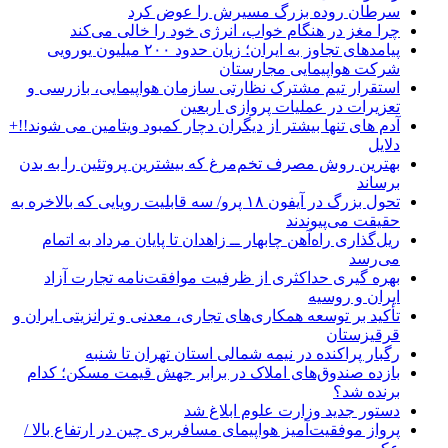
سرطان روده بزرگ مسیرش را عوض کرد
چرا مغز در هنگام خواب، انرژی خود را خالی می‌کند
پیامدهای تجاوز به ایران؛ زیان حدود ۲۰۰ میلیون یورویی
شرکت هواپیمایی مجارستان
استقرار تیم مشترک نظارتی سازمان هواپیمایی، بازرسی و
تعزیرات در عملیات پروازی اربعین
آدم های تنها بیشتر از دیگران دچار کمبود ویتامین می شوند!!+
دلایل
بهترین روش مصرف تخم‌مرغ که بیشترین پروتئین را به بدن
برساند
تحول بزرگ در آیفون ۱۸ پرو/ سه قابلیت رویایی که بالاخره به
حقیقت می‌پیوندند
ریل‌گذاری راه‌آهن چابهار ــ زاهدان تا پایان مرداد به اتمام
می‌رسد
بهره گیری حداکثری از ظرفیت موافقت‌نامه تجارت آزاد
ایران و روسیه
تأکید بر توسعه همکاری‌های تجاری، معدنی و ترانزیتی ایران و
قرقیزستان
رگبار پراکنده در نیمه شمالی استان تهران تا شنبه
بازده صندوق‌های املاک در برابر جهش قیمت مسکن؛ کدام
برنده شد؟
دستور جدید وزارت علوم ابلاغ شد
پرواز موفقیت‌آمیز هواپیمای مسافربری چین در ارتفاع بالا /