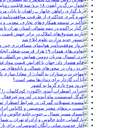
تحول بزرگ در آیفون ۱۸ پرو/ سه قابلیت رویایی که بالاخره به حقیقت می‌پیوندند
ریل‌گذاری راه‌آهن چابهار ــ زاهدان تا پایان مرد
بهره گیری حداکثری از ظرفیت موافقت‌نامه تج
تأکید بر توسعه همکاری‌های تجاری، معدنی و تر
رگبار پراکنده در نیمه شمالی استان تهران تا ش
بازده صندوق‌های املاک در برابر جهش قیمت 
دستور جدید وزارت علوم ابلاغ شد
پرواز موفقیت‌آمیز هواپیمای مسافربری چین در
تعاونی‌های همدان ۱۹ هزار فرصت شغلی ایجاد کرده‌اند
یزد، امسال میزبان دومین همایش بین‌المللی س
فائو هشدار داد: جهان با افزایش قیمت مواد غ
تردد روان در محورهای شمالی و پایانه‌های مر
مهاجرت پرستاران به آلمان؛ از معادل‌سازی تا
آیا آب گازدار برای دندان‌ها مضر است؟
ورود موج تازه گرما به کشور
چرا در اضطرابِ آینده، «اکنونِ» کودکانمان را گ
گوگل اسیستنت ماه آینده در اندروید غیرفعال 
مصوبه تسهیلات گمرکی در شرایط اضطرار تم
لیست برندهای معتبر سوسیس و کالباس ایران 
انسداد مسیر شمال ــ جنوب جاده چالوس و آزا
بازگشایی جاده چالوس و آزادراه تهران ــ شمال از س
آغاز خدمت‌رسانی رایگان اتوبوسرانی برای باز