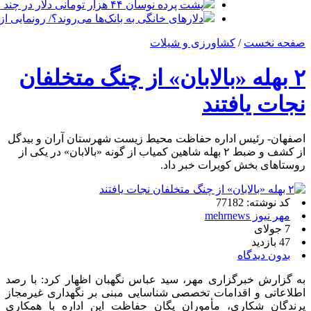
پشت پرده نوسان ۴۴ هزار تومانی دلار در چند ماه
دلارهای خانگی به بانک‌ها می‌روند؟/ رونمایی ا
صفحه نخست
/
کشاورزی و شیلات
۲ بهله «بالابان» از چنگ متخلفان
نجات یافتند
اصفهان- رئیس اداره حفاظت محیط زیست شهرستان آران و بیدگل
از کشف و ضبط ۲ بهله شاهین کمیاب از گونه «بالابان» در یکی از
روستاهای بخش کویرات خبر داد.
کد نوشته: 77182
مهر نیوز mehrnews
7 جولای
47 بازدید
بدون دیدگاه
به گزارش خبرگزاری مهر، سید عباس نگهبان اظهار کرد: با رصد
اطلاعاتی و اقدامات تخصصی شناسایی مبنی بر نگهداری غیرمجاز
پرندگان شکاری، مأموران یگان حفاظت این اداره با همکاری