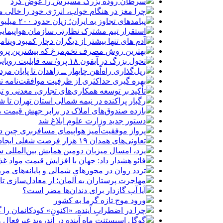
سرطان روده بزرگ مسیرش را عوض کرد
چرا مغز در هنگام خواب، انرژی خود را خالی م
پیامدهای تجاوز به ایران؛ زیان حدود ۲۰۰ میلیون یورویی شرکت هواپیمایی مجارستان
استقرار تیم مشترک نظارتی سازمان هواپیمایی
آدم های تنها بیشتر از دیگران دچار کمبود ویتا
بهترین روش مصرف تخم‌مرغ که بیشترین پروتئی
تحول بزرگ در آیفون ۱۸ پرو/ سه قابلیت رویایی که بالاخره به حقیقت می‌پیوندند
ریل‌گذاری راه‌آهن چابهار ــ زاهدان تا پایان مرد
بهره گیری حداکثری از ظرفیت موافقت‌نامه تج
تأکید بر توسعه همکاری‌های تجاری، معدنی و تر
رگبار پراکنده در نیمه شمالی استان تهران تا ش
بازده صندوق‌های املاک در برابر جهش قیمت 
دستور جدید وزارت علوم ابلاغ شد
پرواز موفقیت‌آمیز هواپیمای مسافربری چین در
تعاونی‌های همدان ۱۹ هزار فرصت شغلی ایجاد کرده‌اند
یزد، امسال میزبان دومین همایش بین‌المللی س
فائو هشدار داد: جهان با افزایش قیمت مواد غ
تردد روان در محورهای شمالی و پایانه‌های مر
مهاجرت پرستاران به آلمان؛ از معادل‌سازی تا
آیا آب گازدار برای دندان‌ها مضر است؟
ورود موج تازه گرما به کشور
چرا در اضطرابِ آینده، «اکنونِ» کودکانمان را گ
گوگل اسیستنت ماه آینده در اندروید غیرفعال 