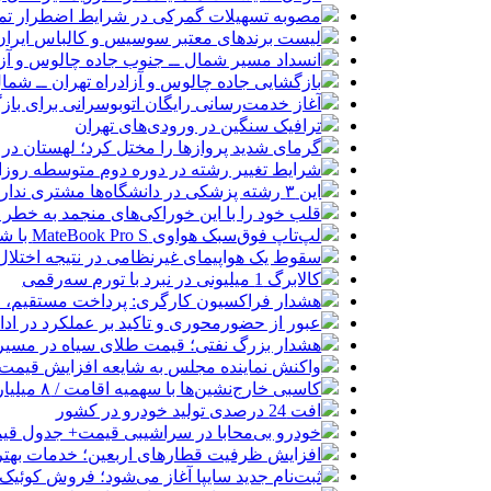
مصوبه تسهیلات گمرکی در شرایط اضطرار تم
لیست برندهای معتبر سوسیس و کالباس ایران 
انسداد مسیر شمال ــ جنوب جاده چالوس و آزا
بازگشایی جاده چالوس و آزادراه تهران ــ شمال از س
آغاز خدمت‌رسانی رایگان اتوبوسرانی برای باز
ترافیک سنگین در ورودی‌های تهران
گرمای شدید پروازها را مختل کرد؛ لهستان در
شرایط تغییر رشته در دوره دوم متوسطه روزان
این ۳ رشته پزشکی در دانشگاه‌ها مشتری ندارد!
قلب خود را با این خوراکی‌های منجمد به خطر نی
لپ‌تاپ فوق‌سبک هواوی MateBook Pro S با شارژدهی ۱۸ ساعته رونمایی شد
سقوط یک هواپیمای غیرنظامی در نتیجه اختلال در
کالابرگ 1 میلیونی در نبرد با تورم سه‌رقمی
هشدار فراکسیون کارگری: پرداخت مستقیم، 
عبور از حضورمحوری و تاکید بر عملکرد در ادا
هشدار بزرگ نفتی؛ قیمت طلای سیاه در مسیر ۱۵۰ دلار
واکنش نماینده مجلس به شایعه افزایش قیمت 
کاسبی خارج‌نشین‌ها با سهمیه اقامت / ۸ میلیارد بده خودرو وارد کن!
افت 24 درصدی تولید خودرو در کشور
خودرو بی‌محابا در سراشیبی قیمت+ جدول قی
افزایش ظرفیت قطارهای اربعین؛ خدمات بهتر 
ثبت‌نام جدید سایپا آغاز می‌شود؛ فروش کوئیک S با پیش‌پرداخت ۵۰۰ میلیون