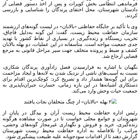
فرماندهی انتظامی بخش کویرات و پس از اخذ دستور قضایی از
دادستان شهرستان، محل اختفای پرندگان را شناسایی و بازرسی
کردند.
وی با تأکید بر جایگاه حفاظتی «بالابان» در لیست گونه‌های ارزشمند
سازمان حفاظت محیط زیست، گفت: این گونه به‌دلیل قاچاق،
تخریب زیستگاه و زنده‌گیری، در بسیاری از نقاط کشور با تهدید
جدی جمعیت مواجه است. متأسفانه در این عملیات، دو بهله بالابان
کشف و ضبط و پرونده متخلف جهت سیر مراحل قانونی به مرجع
قضایی ارجاع شد.
نگهبان با اشاره به فرارسیدن فصل زادآوری پرندگان شکاری،
نسبت به آسیب‌های ناشی از نزدیک شدن به لانه‌ها و ایجاد مزاحمت
برای این گونه‌ها هشدار داد و تصریح کرد: کوچک‌ترین اقدام برای
دستکاری آشیانه‌ها در این بازه زمانی، خسارت جبران‌ناپذیری به
جمعیت حیات وحش وارد می‌کند.
رئیس اداره حفاظت محیط زیست آران و بیدگل در پایان از
شهروندان و جوامع محلی خواست تا در صورت مشاهده هرگونه
زنده‌گیری، خرید و فروش و نگهداری غیرمجاز گونه‌های وحشی،
مراتب را بلافاصله به اداره حفاظت محیط زیست شهرستان
گزارش دهند تا از اقدامات سودجویانه علیه طبیعت پیشگیری شود.