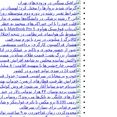
ترافیک سنگین در ورودی‌های تهران
گرمای شدید پروازها را مختل کرد؛ لهستان در
شرایط تغییر رشته در دوره دوم متوسطه روزان
این ۳ رشته پزشکی در دانشگاه‌ها مشتری ندارد!
قلب خود را با این خوراکی‌های منجمد به خطر نی
لپ‌تاپ فوق‌سبک هواوی MateBook Pro S با شارژدهی ۱۸ ساعته رونمایی شد
سقوط یک هواپیمای غیرنظامی در نتیجه اختلال در
کالابرگ 1 میلیونی در نبرد با تورم سه‌رقمی
هشدار فراکسیون کارگری: پرداخت مستقیم، 
عبور از حضورمحوری و تاکید بر عملکرد در ادا
هشدار بزرگ نفتی؛ قیمت طلای سیاه در مسیر ۱۵۰ دلار
واکنش نماینده مجلس به شایعه افزایش قیمت 
کاسبی خارج‌نشین‌ها با سهمیه اقامت / ۸ میلیارد بده خودرو وارد کن!
افت 24 درصدی تولید خودرو در کشور
خودرو بی‌محابا در سراشیبی قیمت+ جدول قی
افزایش ظرفیت قطارهای اربعین؛ خدمات بهتر 
ثبت‌نام جدید سایپا آغاز می‌شود؛ فروش کوئیک S با پیش‌پرداخت ۵۰۰ میلیون
پشت پرده نوسان ۴۴ هزار تومانی دلار در چند ماه
دلارهای خانگی به بانک‌ها می‌روند؟/ رونمایی ا
ردمی K100 پرو مکس با باتری غول‌پیکر و شارژ بی‌سیم روانه بازار می‌شود
سرم غذایی برای بیماران سرطانی
محدودکردن زمان غذاخوردن به ۹ ساعت، توانایی‌های ذهنی را تقویت می‌کند