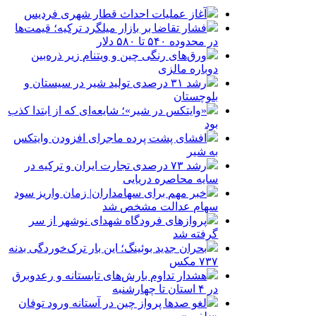
آغاز عملیات احداث قطار شهری فردیس
فشار تقاضا بر بازار میلگرد ترکیه؛ قیمت‌ها
در محدوده ۵۴۰ تا ۵۸۰ دلار
ورق‌های رنگی چین و ویتنام زیر ذره‌بین
دوباره مالزی
رشد ۳۱ درصدی تولید شیر در سیستان و
بلوچستان
«وایتکس در شیر»؛ شایعه‌ای که از ابتدا کذب
بود
افشای پشت پرده ماجرای افزودن وایتکس
به شیر
رشد ۷۳ درصدی تجارت ایران و ترکیه در
سایه محاصره دریایی
خبر مهم برای سهامداران| زمان واریز سود
سهام عدالت مشخص شد
پروازهای فرودگاه شهدای نوشهر از سر
گرفته شد
بحران جدید بوئینگ؛ این بار ترک‌خوردگی بدنه
۷۳۷ مکس
هشدار تداوم بارش‌های تابستانه و رعدوبرق
در ۴ استان تا چهارشنبه
لغو صدها پرواز چین در آستانه ورود توفان