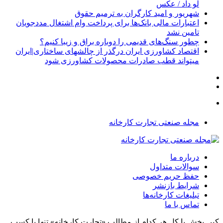
لو داد / عکس
شهریور و امید کارگران به ترمیم حقوق
اعتبارات مالی بانک‌ها برای پرداخت وام اشتغال مددجویان
تامین نشد
چطور سنگ‌های قدیمی را دوباره براق و زیبا کنیم؟
اقتصاد کشاورزی ایران درگذر از چالشهای ساختاری|ایران
میتواند قطب صادرات محصولات کشاورزی شود
مجله صنعتی تجارت کارخانه
درباره ما
سوالات متداول
حفظ حریم خصوصی
شرایط بازنشر
تبلیغات کارخانه‌ها
تماس با ما
کپی بخش یا کل هر کدام از مطالب «تجارت کارخانه» تنها با کسب