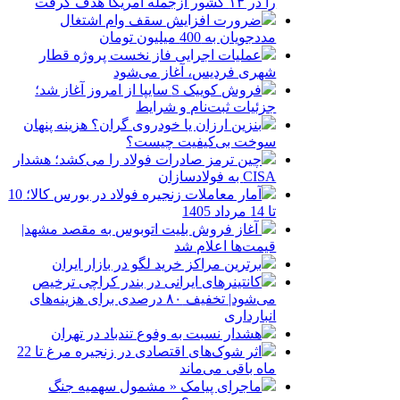
را در ۱۳ کشور ازجمله آمریکا هدف گرفت
ضرورت افزایش سقف وام اشتغال
مددجویان به 400 میلیون تومان
عملیات اجرایی فاز نخست پروژه قطار
شهری فردیس، آغاز می‌شود
فروش کوییک S سایپا از امروز آغاز شد؛
جزئیات ثبت‌نام و شرایط
بنزین ارزان یا خودروی گران؟ هزینه پنهان
سوخت بی‌کیفیت چیست؟
چین ترمز صادرات فولاد را می‌کشد؛ هشدار
CISA به فولادسازان
آمار معاملات زنجیره فولاد در بورس کالا؛ 10
تا 14 مرداد 1405
آغاز فروش بلیت اتوبوس به مقصد مشهد|
قیمت‌ها اعلام شد
برترین مراکز خرید لگو در بازار ایران
کانتینرهای ایرانی در بندر کراچی ترخیص
می‌شود| تخفیف ۸۰ درصدی برای هزینه‌های
انبارداری
هشدار نسبت به وفوع تندباد در تهران
اثر شوک‌های اقتصادی در زنجیره مرغ تا 22
ماه باقی می‌ماند
ماجرای پیامک « مشمول سهمیه جنگ