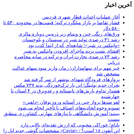
آخرین اخبار
آغاز عملیات احداث قطار شهری فردیس
فشار تقاضا بر بازار میلگرد ترکیه؛ قیمت‌ها در محدوده ۵۴۰ تا
۵۸۰ دلار
ورق‌های رنگی چین و ویتنام زیر ذره‌بین دوباره مالزی
رشد ۳۱ درصدی تولید شیر در سیستان و بلوچستان
«وایتکس در شیر»؛ شایعه‌ای که از ابتدا کذب بود
افشای پشت پرده ماجرای افزودن وایتکس به شیر
رشد ۷۳ درصدی تجارت ایران و ترکیه در سایه محاصره
دریایی
خبر مهم برای سهامداران| زمان واریز سود سهام عدالت
مشخص شد
پروازهای فرودگاه شهدای نوشهر از سر گرفته شد
بحران جدید بوئینگ؛ این بار ترک‌خوردگی بدنه ۷۳۷ مکس
هشدار تداوم بارش‌های تابستانه و رعدوبرق در ۴ استان تا
چهارشنبه
لغو صدها پرواز چین در آستانه ورود توفان «دلفین»
تسویه وجوه اتحادیه‌های اصناف با تأخیر انجام می‌شود
ببینید| آموزش دانشگاهی با نیازهای مهارتی کشاورزی منطبق
نیست
بادام؛ خوراکی محبوبی که ارزش تغذیه‌ای بالایی دارد
این آیفون ۱۸ است؟ / «Caviar» مشخصات گوشی جدید اپل را