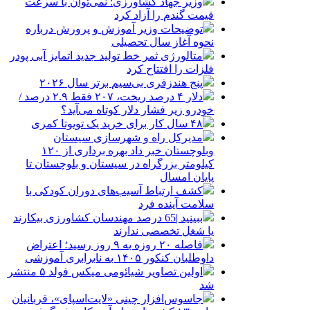
وزیر جهاد کشاورزی: نمی‌توان با سرعت
قیمت گندم را آزاد کرد
توضیحات وزیر آموزش و پرورش درباره
نحوه آغاز سال تحصیلی
متالورژی ثمر خط تولید جدید اتمایز آبی پودر
فلزات را افتتاح کرد
پنج هندزفری بی‌سیم برتر سال ۲۰۲۶
دلار ۴ درصد ریخت، ۲۰۷ فقط ۲.۹ درصد /
خودرو زیر فشار دلار کوتاه می‌آید؟
۴۸ سال کار برای خرید یک تویوتا کمری
مدیرکل راه و شهرسازی سیستان
وبلوچستان خبر داد بهره برداری از ۱۲۰
کیلومتر بزرگراه در سیستان و بلوچستان تا
پایان امسال
کشف ارتباط آسیب‌های دوران کودکی با
سلامت آینده فرد
ببینید |65 درصد مهندسان کشاورزی بیکارند
یا شغل تخصصی ندارند
فاصله ۲۰ روزه به ۹ روز رسید؛ اعتراض
داوطلبان کنکور ۱۴۰۵ به نابرابری آموزشی
اولین تصاویر شیائومی میکس فولد ۵ منتشر
شد
جاسوس‌افزار چینی «لایت‌اسپای»، قربانیان