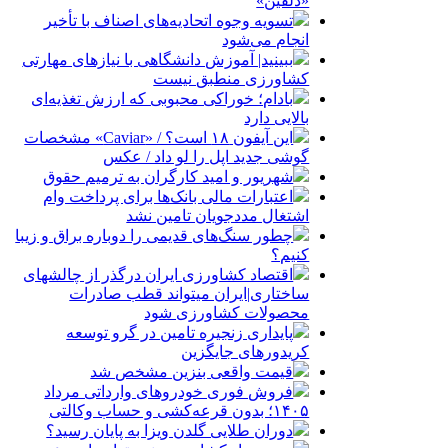
«دلفین»
تسویه وجوه اتحادیه‌های اصناف با تأخیر
انجام می‌شود
ببینید| آموزش دانشگاهی با نیازهای مهارتی
کشاورزی منطبق نیست
بادام؛ خوراکی محبوبی که ارزش تغذیه‌ای
بالایی دارد
این آیفون ۱۸ است؟ / «Caviar» مشخصات
گوشی جدید اپل را لو داد / عکس
شهریور و امید کارگران به ترمیم حقوق
اعتبارات مالی بانک‌ها برای پرداخت وام
اشتغال مددجویان تامین نشد
چطور سنگ‌های قدیمی را دوباره براق و زیبا
کنیم؟
اقتصاد کشاورزی ایران درگذر از چالشهای
ساختاری|ایران میتواند قطب صادرات
محصولات کشاورزی شود
پایداری زنجیره تامین در گرو توسعه
کریدورهای جایگزین
قیمت واقعی بنزین مشخص شد
فروش فوری خودروهای وارداتی مرداد
۱۴۰۵؛ بدون قرعه‌کشی و حساب وکالتی
دوران طلایی گلدن ویزا به پایان رسید؟