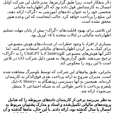
دلار بدهکار است، زیرا طبق گزارش‌ها، مدیرعامل این شرکت اوایل
امسال به کارمندانش قول داده بود که اگر اظهارنامه مالیاتی
شخصی خود را به عنوان داده‌های آموزشی به «گراک» ارائه دهند،
این مبلغ را پرداخت خواهد کرد. جالب اینجاست که این وعده هنوز
محقق نشده‌ است.
این تلاشی برای بهبود قابلیت‌های «گراک» پیش از پایان مهلت تسلیم
اظهارنامه مالیاتی در ایالات متحده تا ۱۵ آوریل بود.
بسیاری از افراد با وجود خطرات، از چت‌بات‌های هوش مصنوعی
برای کمک به پر کردن اظهارنامه‌های مالیاتی استفاده می‌کنند، اما
اکثر آنها هوش‌های مصنوعی کلود(Claude) یا ChatGPT را به «گراک»
ترجیح می‌دهند. طبق گزارش‌ها، به همین دلیل شرکت xAI در تلاش
است تا این روند را معکوس کند.
بنابراین، طبق پیام‌های این شرکت که توسط بلومبرگ مشاهده شده
است، مدیران شروع به ارائه پرداخت نقدی فوق‌الذکر به کارمندان
کرده‌اند. همچنین به آنها دسترسی زودهنگام به «X Money»(یک
پلتفرم پرداخت با تأخیر طولانی که به شبکه اجتماعی X منتقل
می‌شود)، ارائه شد.
به نظر می‌رسد برخی از کارمندان داده‌های مربوطه را که شامل
پرونده‌های مالیاتی تکمیل‌شده و اسناد و مدارک پشتیبان مربوط به
امسال یا سال گذشته بود، ارائه دادند. با این حال، ماه‌ها گذشته و آن