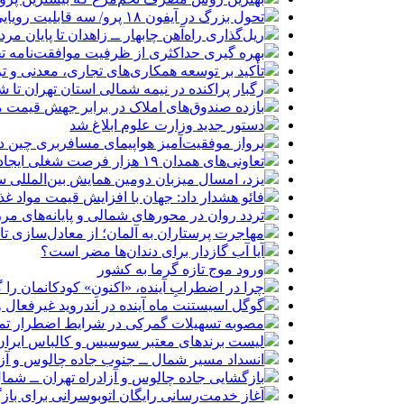
تحول بزرگ در آیفون ۱۸ پرو/ سه قابلیت رویایی که بالاخره به حقیقت می‌پیوندند
ریل‌گذاری راه‌آهن چابهار ــ زاهدان تا پایان مرد
بهره گیری حداکثری از ظرفیت موافقت‌نامه تج
تأکید بر توسعه همکاری‌های تجاری، معدنی و تر
رگبار پراکنده در نیمه شمالی استان تهران تا ش
بازده صندوق‌های املاک در برابر جهش قیمت 
دستور جدید وزارت علوم ابلاغ شد
پرواز موفقیت‌آمیز هواپیمای مسافربری چین در
تعاونی‌های همدان ۱۹ هزار فرصت شغلی ایجاد کرده‌اند
یزد، امسال میزبان دومین همایش بین‌المللی س
فائو هشدار داد: جهان با افزایش قیمت مواد غ
تردد روان در محورهای شمالی و پایانه‌های مر
مهاجرت پرستاران به آلمان؛ از معادل‌سازی تا
آیا آب گازدار برای دندان‌ها مضر است؟
ورود موج تازه گرما به کشور
چرا در اضطرابِ آینده، «اکنونِ» کودکانمان را گ
گوگل اسیستنت ماه آینده در اندروید غیرفعال 
مصوبه تسهیلات گمرکی در شرایط اضطرار تم
لیست برندهای معتبر سوسیس و کالباس ایران 
انسداد مسیر شمال ــ جنوب جاده چالوس و آزا
بازگشایی جاده چالوس و آزادراه تهران ــ شمال از س
آغاز خدمت‌رسانی رایگان اتوبوسرانی برای باز