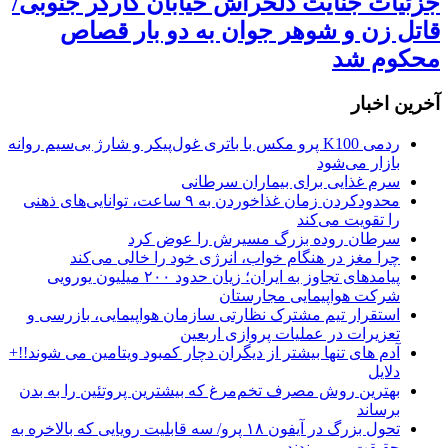
جزئیات جنایت دلخراش خیابان کارگر جنوبی/
قاتل زن و شوهر جوان به دو بار قصاص
محکوم شد
آخرین اخبار
ردمی K100 پرو مکس با باتری غول‌پیکر و شارژ بی‌سیم روانه
بازار می‌شود
سرم غذایی برای بیماران سرطانی
محدودکردن زمان غذاخوردن به ۹ ساعت، توانایی‌های ذهنی
را تقویت می‌کند
سرطان روده بزرگ مسیرش را عوض کرد
چرا مغز در هنگام خواب، انرژی خود را خالی می‌کند
پیامدهای تجاوز به ایران؛ زیان حدود ۲۰۰ میلیون یورویی
شرکت هواپیمایی مجارستان
استقرار تیم مشترک نظارتی سازمان هواپیمایی، بازرسی و
تعزیرات در عملیات پروازی اربعین
آدم های تنها بیشتر از دیگران دچار کمبود ویتامین می شوند!!+
دلایل
بهترین روش مصرف تخم‌مرغ که بیشترین پروتئین را به بدن
برساند
تحول بزرگ در آیفون ۱۸ پرو/ سه قابلیت رویایی که بالاخره به
حقیقت می‌پیوندند