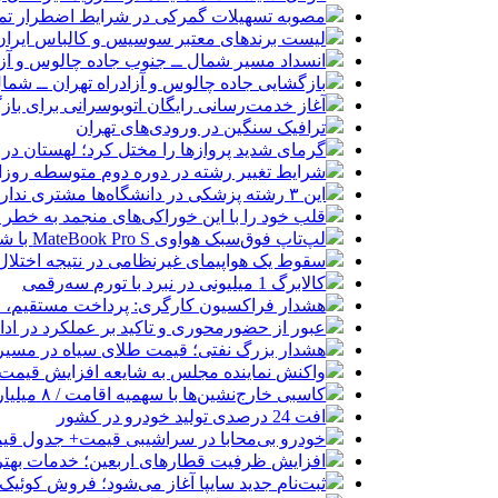
مصوبه تسهیلات گمرکی در شرایط اضطرار تم
لیست برندهای معتبر سوسیس و کالباس ایران 
انسداد مسیر شمال ــ جنوب جاده چالوس و آزا
بازگشایی جاده چالوس و آزادراه تهران ــ شمال از س
آغاز خدمت‌رسانی رایگان اتوبوسرانی برای باز
ترافیک سنگین در ورودی‌های تهران
گرمای شدید پروازها را مختل کرد؛ لهستان در
شرایط تغییر رشته در دوره دوم متوسطه روزان
این ۳ رشته پزشکی در دانشگاه‌ها مشتری ندارد!
قلب خود را با این خوراکی‌های منجمد به خطر نی
لپ‌تاپ فوق‌سبک هواوی MateBook Pro S با شارژدهی ۱۸ ساعته رونمایی شد
سقوط یک هواپیمای غیرنظامی در نتیجه اختلال در
کالابرگ 1 میلیونی در نبرد با تورم سه‌رقمی
هشدار فراکسیون کارگری: پرداخت مستقیم، 
عبور از حضورمحوری و تاکید بر عملکرد در ادا
هشدار بزرگ نفتی؛ قیمت طلای سیاه در مسیر ۱۵۰ دلار
واکنش نماینده مجلس به شایعه افزایش قیمت 
کاسبی خارج‌نشین‌ها با سهمیه اقامت / ۸ میلیارد بده خودرو وارد کن!
افت 24 درصدی تولید خودرو در کشور
خودرو بی‌محابا در سراشیبی قیمت+ جدول قی
افزایش ظرفیت قطارهای اربعین؛ خدمات بهتر 
ثبت‌نام جدید سایپا آغاز می‌شود؛ فروش کوئیک S با پیش‌پرداخت ۵۰۰ میلیون