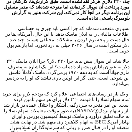
چک ۴۲۰ دلاری هرگز نقد نشده است. طبق گزارش‌ها، کارکنان در
مورد پرداخت آن سوال کرده‌اند، اما متوجه شده‌اند که مدیر مسئول
این برنامه دیگر در آنجا کار نمی‌کند. این شرکت هنوز به گزارش
بلومبرگ پاسخی نداده است.
بسیاری متعجب شده‌اند که چرا کسی باید چیزی به حساسی
اطلاعات مالیاتی را به ایلان ماسک بدهد. با این حال، آمریکایی‌ها در
حال دست و پنجه نرم کردن با مشکلات مختلفی هستند. چند صد
دلار ممکن است در سال ۲۰۲۶ خیلی به درد نخورد، اما باز هم پول
خوبی است.
حالا شاید این سوال پیش بیاید چرا ۴۲۰ دلار؟ چرا ایلان ماسک ۴۲۰
دلار به عنوان پاداش پیشنهاد داده است؟ این یک اشاره به مصرف
ماری‌جوانا است که به دهه ۱۹۷۰ برمی‌گردد. ماسک کاملاً عاشق
این شوخی است، حتی اگر این اولین باری نباشد که او را به دردسر
می‌اندازد.
او یک بار در رسانه‌های اجتماعی اعلام کرد که بودجه لازم برای خرید
تمام سهام تسلا را با قیمت ۴۲۰ دلار برای هر سهم تأمین کرده
است. این امر منجر به سردرگمی آشکار و اختلال عمده در بازار شد.
بازار سهام نزدک(NASDAQ) به طور موقت معاملات سهام تسلا را
به حالت تعلیق درآورد و ماسک توسط کمیسیون بورس و اوراق
بهادار آمریکا(SEC) به اتهام کلاهبرداری متهم شد. در نهایت هیئت
منصفه او را در قبال ضرر و زیانی که سرمایه‌گذاران تسلا پس از