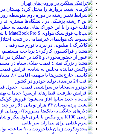
ترافیک سنگین در ورودی‌های تهران
گرمای شدید پروازها را مختل کرد؛ لهستان در
شرایط تغییر رشته در دوره دوم متوسطه روزان
این ۳ رشته پزشکی در دانشگاه‌ها مشتری ندارد!
قلب خود را با این خوراکی‌های منجمد به خطر نی
لپ‌تاپ فوق‌سبک هواوی MateBook Pro S با شارژدهی ۱۸ ساعته رونمایی شد
سقوط یک هواپیمای غیرنظامی در نتیجه اختلال در
کالابرگ 1 میلیونی در نبرد با تورم سه‌رقمی
هشدار فراکسیون کارگری: پرداخت مستقیم، 
عبور از حضورمحوری و تاکید بر عملکرد در ادا
هشدار بزرگ نفتی؛ قیمت طلای سیاه در مسیر ۱۵۰ دلار
واکنش نماینده مجلس به شایعه افزایش قیمت 
کاسبی خارج‌نشین‌ها با سهمیه اقامت / ۸ میلیارد بده خودرو وارد کن!
افت 24 درصدی تولید خودرو در کشور
خودرو بی‌محابا در سراشیبی قیمت+ جدول قی
افزایش ظرفیت قطارهای اربعین؛ خدمات بهتر 
ثبت‌نام جدید سایپا آغاز می‌شود؛ فروش کوئیک S با پیش‌پرداخت ۵۰۰ میلیون
پشت پرده نوسان ۴۴ هزار تومانی دلار در چند ماه
دلارهای خانگی به بانک‌ها می‌روند؟/ رونمایی ا
ردمی K100 پرو مکس با باتری غول‌پیکر و شارژ بی‌سیم روانه بازار می‌شود
سرم غذایی برای بیماران سرطانی
محدودکردن زمان غذاخوردن به ۹ ساعت، توانایی‌های ذهنی را تقویت می‌کند