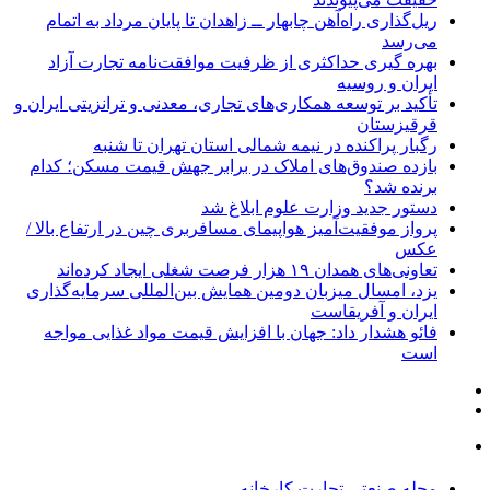
ریل‌گذاری راه‌آهن چابهار ــ زاهدان تا پایان مرداد به اتمام
می‌رسد
بهره گیری حداکثری از ظرفیت موافقت‌نامه تجارت آزاد
ایران و روسیه
تأکید بر توسعه همکاری‌های تجاری، معدنی و ترانزیتی ایران و
قرقیزستان
رگبار پراکنده در نیمه شمالی استان تهران تا شنبه
بازده صندوق‌های املاک در برابر جهش قیمت مسکن؛ کدام
برنده شد؟
دستور جدید وزارت علوم ابلاغ شد
پرواز موفقیت‌آمیز هواپیمای مسافربری چین در ارتفاع بالا /
عکس
تعاونی‌های همدان ۱۹ هزار فرصت شغلی ایجاد کرده‌اند
یزد، امسال میزبان دومین همایش بین‌المللی سرمایه‌گذاری
ایران و آفریقاست
فائو هشدار داد: جهان با افزایش قیمت مواد غذایی مواجه
است
مجله صنعتی تجارت کارخانه