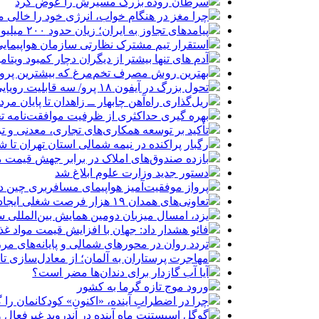
سرطان روده بزرگ مسیرش را عوض کرد
چرا مغز در هنگام خواب، انرژی خود را خالی م
پیامدهای تجاوز به ایران؛ زیان حدود ۲۰۰ میلیون یورویی شرکت هواپیمایی مجارستان
استقرار تیم مشترک نظارتی سازمان هواپیمایی
آدم های تنها بیشتر از دیگران دچار کمبود ویتا
بهترین روش مصرف تخم‌مرغ که بیشترین پروتئی
تحول بزرگ در آیفون ۱۸ پرو/ سه قابلیت رویایی که بالاخره به حقیقت می‌پیوندند
ریل‌گذاری راه‌آهن چابهار ــ زاهدان تا پایان مرد
بهره گیری حداکثری از ظرفیت موافقت‌نامه تج
تأکید بر توسعه همکاری‌های تجاری، معدنی و تر
رگبار پراکنده در نیمه شمالی استان تهران تا ش
بازده صندوق‌های املاک در برابر جهش قیمت 
دستور جدید وزارت علوم ابلاغ شد
پرواز موفقیت‌آمیز هواپیمای مسافربری چین در
تعاونی‌های همدان ۱۹ هزار فرصت شغلی ایجاد کرده‌اند
یزد، امسال میزبان دومین همایش بین‌المللی س
فائو هشدار داد: جهان با افزایش قیمت مواد غ
تردد روان در محورهای شمالی و پایانه‌های مر
مهاجرت پرستاران به آلمان؛ از معادل‌سازی تا
آیا آب گازدار برای دندان‌ها مضر است؟
ورود موج تازه گرما به کشور
چرا در اضطرابِ آینده، «اکنونِ» کودکانمان را گ
گوگل اسیستنت ماه آینده در اندروید غیرفعال 