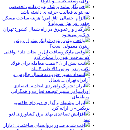
برای توسعه کسب‌ و کارها
خبرنگار مانند پزشک بدون دانش تخصصی
نمی‌تواند فعالیت حرفه‌ای داشته باشد
الزام احتمالی اتاق امن؛ هزینه ساخت مسکن
چقدر افزایش می‌یابد؟
رگبار و رعدوبرق در راه شمال کشور؛ تهران
خنک‌تر می‌شود
واقعا روغن زیتون فرابکر بهتر از روغن
زیتون معمولی است؟
وقتی مایکروسافت اپل را نجات داد / توافقی
که ساخت آیفون را ممکن کرد
ثبت بیش از ۲.۱ همت معامله برای فولاد
اکسین در بورس کالا طی ۴ ماه
انسداد مسیر جنوب به شمال چالوس و
آزادراه تهران ــ شمال
ایران؛ شریک راهبردی اتحادیه اقتصادی
اوراسیا در مسیر توسعه تجارت و همگرایی
منطقه‌ای
ایران پیشنهاد برگزاری دوره‌ای «اکسپو
بریکس» را ارائه کرد
افزایش تصاعدی بهای برق کشاورزی لغو
شد
افت شدید صدور پروانه‌های ساختمانی؛ بازار