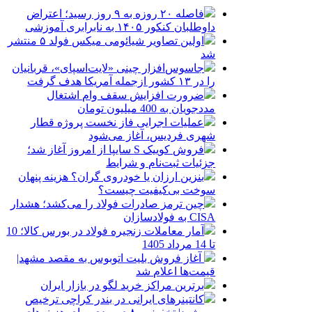
فاصله ۲۰ روزه به ۹ روز رسید؛ اعتراض
داوطلبان کنکور ۱۴۰۵ به نابرابری آموزشی
اولین تصاویر شیائومی میکس فولد ۵ منتشر
شد
جاسوس‌افزار چینی «لایت‌اسپای»، قربانیان
را در ۱۳ کشور ازجمله آمریکا هدف گرفت
ضرورت افزایش سقف وام اشتغال
مددجویان به 400 میلیون تومان
عملیات اجرایی فاز نخست پروژه قطار
شهری فردیس، آغاز می‌شود
فروش کوییک S سایپا از امروز آغاز شد؛
جزئیات ثبت‌نام و شرایط
بنزین ارزان یا خودروی گران؟ هزینه پنهان
سوخت بی‌کیفیت چیست؟
چین ترمز صادرات فولاد را می‌کشد؛ هشدار
CISA به فولادسازان
آمار معاملات زنجیره فولاد در بورس کالا؛ 10
تا 14 مرداد 1405
آغاز فروش بلیت اتوبوس به مقصد مشهد|
قیمت‌ها اعلام شد
برترین مراکز خرید لگو در بازار ایران
کانتینرهای ایرانی در بندر کراچی ترخیص