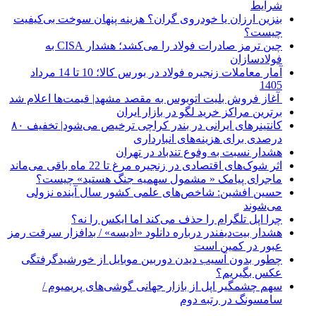
شرایط
بنزین ارزان یا خودروی گران؟ هزینه پنهان سوخت بی‌کیفیت
چیست؟
چین ترمز صادرات فولاد را می‌کشد؛ هشدار CISA به
فولادسازان
آمار معاملات زنجیره فولاد در بورس کالا؛ 10 تا 14 مرداد
1405
آغاز فروش بلیت اتوبوس به مقصد مشهد| قیمت‌ها اعلام شد
برترین مراکز خرید لگو در بازار ایران
کانتینرهای ایرانی در بندر کراچی ترخیص می‌شود| تخفیف ۸۰
درصدی برای هزینه‌های انبارداری
هشدار نسبت به وفوع تندباد در تهران
اثر شوک‌های اقتصادی در زنجیره مرغ تا 22 ماه باقی می‌ماند
ماجرای پیامک « مشمول سهمیه جنگ هستید» چیست؟
حسین افشین: شاخص‌های علمی کشور سال آینده نزولی
می‌شوند
چرا اپل تلگرام را حذف می‌کند اما ایکس را نه؟
هشدار بیت‌دیفندر درباره دانلود «ادیسه» / بدافزار سرقت رمز
عبور در کمین است
چطور بدون آسیب دیدن دوربین موبایل از خورشیدگرفتگی
عکس بگیریم؟
سهم چشمگیر اپل از بازار جهانی گوشی‌های پریمیوم /
سامسونگ در رتبه دوم