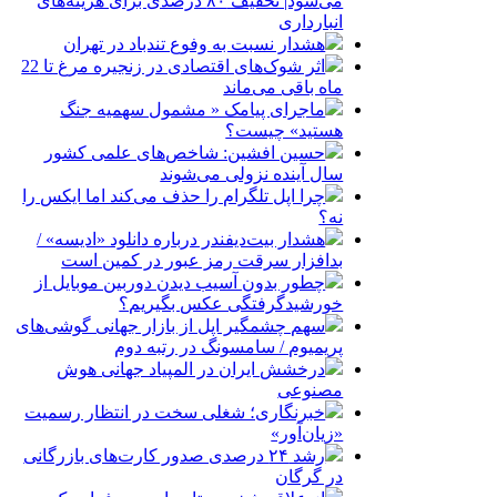
می‌شود| تخفیف ۸۰ درصدی برای هزینه‌های
انبارداری
هشدار نسبت به وفوع تندباد در تهران
اثر شوک‌های اقتصادی در زنجیره مرغ تا 22
ماه باقی می‌ماند
ماجرای پیامک « مشمول سهمیه جنگ
هستید» چیست؟
حسین افشین: شاخص‌های علمی کشور
سال آینده نزولی می‌شوند
چرا اپل تلگرام را حذف می‌کند اما ایکس را
نه؟
هشدار بیت‌دیفندر درباره دانلود «ادیسه» /
بدافزار سرقت رمز عبور در کمین است
چطور بدون آسیب دیدن دوربین موبایل از
خورشیدگرفتگی عکس بگیریم؟
سهم چشمگیر اپل از بازار جهانی گوشی‌های
پریمیوم / سامسونگ در رتبه دوم
درخشش ایران در المپیاد جهانی هوش
مصنوعی
خبرنگاری؛ شغلی سخت در انتظار رسمیت
«زیان‌آور»
رشد ۲۴ درصدی صدور کارت‌های بازرگانی
در گرگان