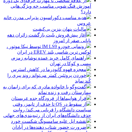
از علاقه شخصی تا مهارت حرفه‌ای یک دوره
آموزش فنگ شویی مناسب چه ویژگی‌هایی
دارد؟
هدیه مناسب دکوراسیون پذیرایی مدرن خانه
عروس
مالیات پنهان بنزین بی‌کیفیت
آغاز پیش‌فروش بلیت بازگشت زائران دهه
پایانی صفر از امروز
رونمایی خودرو IM LS9 توسط نیکا موتور ،
لوکس ترین شاسی بلند EREV در ایران
راهنمای کامل خرید عمده نوشابه زمزم،
پپسی و کوکا در تهران
معجزه قهوه گانودرما در کاهش استرس
خوردن پروتئین کمتر می‌تواند روند پیری را
کُند نماید
گفت‌وگو با خانواده مادری که برای زایمان به
بیمارستان رفت و زنده نماند
فرار هواپیماها از فرودگاه جده عربستان
از سقوط در QS تا حذف از تایمز، وقتی
سیاست دانشگاه را قربانی می‌کند/ روایت
حذف دانشگاه‌های ایران از رتبه‌بندی‌های جهانی
نقشه اپل علیه سامسونگ شکست خورد
ضرورت حضور شتاب ‌دهنده‌ها در آبادان