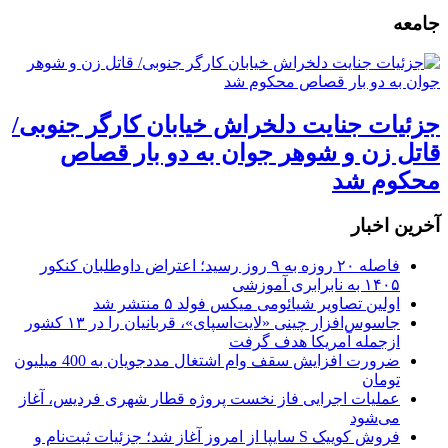
جامعه
جزئیات جنایت دلخراش خیابان کارگر جنوبی/
قاتل زن و شوهر جوان به دو بار قصاص
محکوم شد
آخرین اخبار
فاصله ۲۰ روزه به ۹ روز رسید؛ اعتراض داوطلبان کنکور
۱۴۰۵ به نابرابری آموزشی
اولین تصاویر شیائومی میکس فولد ۵ منتشر شد
جاسوس‌افزار چینی «لایت‌اسپای»، قربانیان را در ۱۳ کشور
ازجمله آمریکا هدف گرفت
ضرورت افزایش سقف وام اشتغال مددجویان به 400 میلیون
تومان
عملیات اجرایی فاز نخست پروژه قطار شهری فردیس، آغاز
می‌شود
فروش کوییک S سایپا از امروز آغاز شد؛ جزئیات ثبت‌نام و