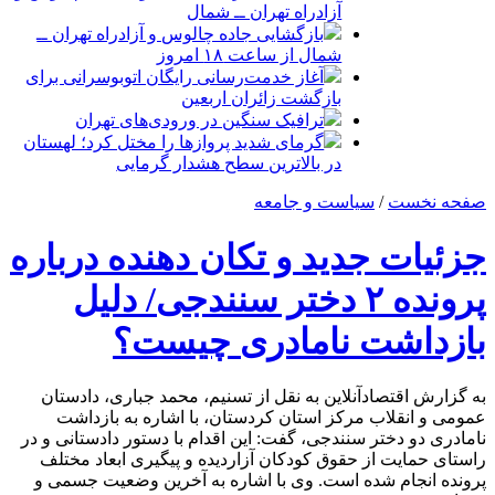
آزادراه تهران ــ شمال
بازگشایی جاده چالوس و آزادراه تهران ــ
شمال از ساعت ۱۸ امروز
آغاز خدمت‌رسانی رایگان اتوبوسرانی برای
بازگشت زائران اربعین
ترافیک سنگین در ورودی‌های تهران
گرمای شدید پروازها را مختل کرد؛ لهستان
در بالاترین سطح هشدار گرمایی
صفحه نخست
/
سیاست و جامعه
جزئیات جدید و تکان دهنده درباره
پرونده ۲ دختر سنندجی/ دلیل
بازداشت نامادری چیست؟
به گزارش اقتصادآنلاین به نقل از تسنیم، محمد جباری، دادستان
عمومی و انقلاب مرکز استان کردستان، با اشاره به بازداشت
نامادری دو دختر سنندجی، گفت: این اقدام با دستور دادستانی و در
راستای حمایت از حقوق کودکان آزاردیده و پیگیری ابعاد مختلف
پرونده انجام شده است. وی با اشاره به آخرین وضعیت جسمی و