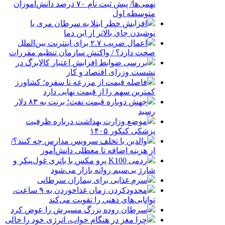
نهمی‌ها/ پیش ثبت نام ۷۰ درصد دانش‌آموزان
متوسطه اول
افزایش خطر ابتلا به سرطان مری با
نوشیدن چای بالاتر از این دما
اعمال ضریب ۲.۷ برای اینترنت بین‌الملل
صحت دارد؟ / واکنش سازمان تنظیم مقررات
بررسی ضوابط افزایش اعتبار کالابرگ در
نشست وزرای اقتصاد و کار
فاصله قیمت از مزرعه تا سفره؛ کشاورز
کمترین سهم را از قیمت نهایی دارد
جهش دوباره قیمت نفت؛ برنت به ۸۳ دلار
رسید
موضع وزارت بهداشت درباره ظرفیت
پزشکی کنکور ۱۴۰۵
والدین با تخلف سرویس مدارس چه کنند؟/
از هزینه اضافه تا معطلی دانش‌آموز
ردمی K100 پرو مکس با باتری غول‌پیکر و
شارژ بی‌سیم روانه بازار می‌شود
سرم غذایی برای بیماران سرطانی
محدودکردن زمان غذاخوردن به ۹ ساعت،
توانایی‌های ذهنی را تقویت می‌کند
سرطان روده بزرگ مسیرش را عوض کرد
چرا مغز در هنگام خواب، انرژی خود را خالی