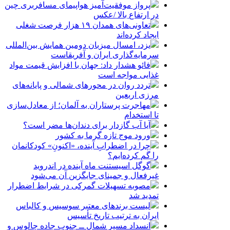
پرواز موفقیت‌آمیز هواپیمای مسافربری چین
در ارتفاع بالا /عکس
تعاونی‌های همدان ۱۹ هزار فرصت شغلی
ایجاد کرده‌اند
یزد، امسال میزبان دومین همایش بین‌المللی
سرمایه‌گذاری ایران و آفریقاست
فائو هشدار داد: جهان با افزایش قیمت مواد
غذایی مواجه است
تردد روان در محورهای شمالی و پایانه‌های
مرزی اربعین
مهاجرت پرستاران به آلمان؛ از معادل‌سازی
تا استخدام
آیا آب گازدار برای دندان‌ها مضر است؟
ورود موج تازه گرما به کشور
چرا در اضطرابِ آینده، «اکنونِ» کودکانمان
را گم کرده‌ایم؟
گوگل اسیستنت ماه آینده در اندروید
غیرفعال و جمینای جایگزین آن می‌شود
مصوبه تسهیلات گمرکی در شرایط اضطرار
تمدید شد
لیست برندهای معتبر سوسیس و کالباس
ایران به ترتیب تاریخ تأسیس
انسداد مسیر شمال ــ جنوب جاده چالوس و