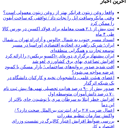
آخرین اخبار
واقعا روغن زیتون فرابکر بهتر از روغن زیتون معمولی است؟
وقتی مایکروسافت اپل را نجات داد / توافقی که ساخت آیفون
را ممکن کرد
ثبت بیش از ۲.۱ همت معامله برای فولاد اکسین در بورس کالا
طی ۴ ماه
انسداد مسیر جنوب به شمال چالوس و آزادراه تهران ــ شمال
ایران؛ شریک راهبردی اتحادیه اقتصادی اوراسیا در مسیر
توسعه تجارت و همگرایی منطقه‌ای
ایران پیشنهاد برگزاری دوره‌ای «اکسپو بریکس» را ارائه کرد
افزایش تصاعدی بهای برق کشاورزی لغو شد
افت شدید صدور پروانه‌های ساختمانی؛ بازار مسکن با کمبود
عرضه مواجه می‌شود؟
اعضای هیئت علمی، دانشجویان نخبه و کارکنان دانشگاه در
یک شبکه‌ اثرگذار
صدور بیش از ۹۰ درصد هدایت تحصیلی نهمی‌ها/ پیش ثبت نام
۷۰ درصد دانش‌آموزان متوسطه اول
افزایش خطر ابتلا به سرطان مری با نوشیدن چای بالاتر از
این دما
اعمال ضریب ۲.۷ برای اینترنت بین‌الملل صحت دارد؟ /
واکنش سازمان تنظیم مقررات
بررسی ضوابط افزایش اعتبار کالابرگ در نشست وزرای
اقتصاد و کار