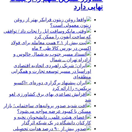
نهایی دارد
واقعا روغن زیتون فرابکر بهتر از روغن
زیتون معمولی است؟
وقتی مایکروسافت اپل را نجات داد / توافقی
که ساخت آیفون را ممکن کرد
ثبت بیش از ۲.۱ همت معامله برای فولاد
اکسین در بورس کالا طی ۴ ماه
انسداد مسیر جنوب به شمال چالوس و
آزادراه تهران ــ شمال
ایران؛ شریک راهبردی اتحادیه اقتصادی
اوراسیا در مسیر توسعه تجارت و همگرایی
منطقه‌ای
ایران پیشنهاد برگزاری دوره‌ای «اکسپو
بریکس» را ارائه کرد
افزایش تصاعدی بهای برق کشاورزی لغو
شد
افت شدید صدور پروانه‌های ساختمانی؛ بازار
مسکن با کمبود عرضه مواجه می‌شود؟
اعضای هیئت علمی، دانشجویان نخبه و
کارکنان دانشگاه در یک شبکه‌ اثرگذار
صدور بیش از ۹۰ درصد هدایت تحصیلی