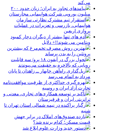
می‌کند
پیامدهای تجاوز به ایران؛ زیان حدود ۲۰۰
میلیون یورویی شرکت هواپیمایی مجارستان
استقرار تیم مشترک نظارتی سازمان
هواپیمایی، بازرسی و تعزیرات در عملیات
پروازی اربعین
آدم های تنها بیشتر از دیگران دچار کمبود
ویتامین می شوند!!+ دلایل
بهترین روش مصرف تخم‌مرغ که بیشترین
پروتئین را به بدن برساند
تحول بزرگ در آیفون ۱۸ پرو/ سه قابلیت
رویایی که بالاخره به حقیقت می‌پیوندند
ریل‌گذاری راه‌آهن چابهار ــ زاهدان تا پایان
مرداد به اتمام می‌رسد
بهره گیری حداکثری از ظرفیت موافقت‌نامه
تجارت آزاد ایران و روسیه
تأکید بر توسعه همکاری‌های تجاری، معدنی و
ترانزیتی ایران و قرقیزستان
رگبار پراکنده در نیمه شمالی استان تهران تا
شنبه
بازده صندوق‌های املاک در برابر جهش
قیمت مسکن؛ کدام برنده شد؟
دستور جدید وزارت علوم ابلاغ شد