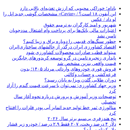
بادام؛ خوراکی محبوبی که ارزش تغذیه‌ای بالایی دارد
این آیفون ۱۸ است؟ / «Caviar» مشخصات گوشی جدید اپل را
لو داد / عکس
شهریور و امید کارگران به ترمیم حقوق
اعتبارات مالی بانک‌ها برای پرداخت وام اشتغال مددجویان
تامین نشد
چطور سنگ‌های قدیمی را دوباره براق و زیبا کنیم؟
اقتصاد کشاورزی ایران درگذر از چالشهای ساختاری|ایران
میتواند قطب صادرات محصولات کشاورزی شود
پایداری زنجیره تامین در گرو توسعه کریدورهای جایگزین
قیمت واقعی بنزین مشخص شد
فروش فوری خودروهای وارداتی مرداد ۱۴۰۵؛ بدون
قرعه‌کشی و حساب وکالتی
دوران طلایی گلدن ویزا به پایان رسید؟
وزیر جهاد کشاورزی: نمی‌توان با سرعت قیمت گندم را آزاد
کرد
توضیحات وزیر آموزش و پرورش درباره نحوه آغاز سال
تحصیلی
متالورژی ثمر خط تولید جدید اتمایز آبی پودر فلزات را افتتاح
کرد
پنج هندزفری بی‌سیم برتر سال ۲۰۲۶
دلار ۴ درصد ریخت، ۲۰۷ فقط ۲.۹ درصد / خودرو زیر فشار
دلار کوتاه می‌آید؟