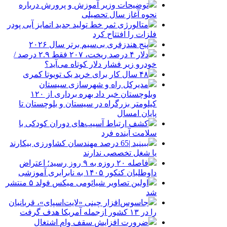
توضیحات وزیر آموزش و پرورش درباره
نحوه آغاز سال تحصیلی
متالورژی ثمر خط تولید جدید اتمایز آبی پودر
فلزات را افتتاح کرد
پنج هندزفری بی‌سیم برتر سال ۲۰۲۶
دلار ۴ درصد ریخت، ۲۰۷ فقط ۲.۹ درصد /
خودرو زیر فشار دلار کوتاه می‌آید؟
۴۸ سال کار برای خرید یک تویوتا کمری
مدیرکل راه و شهرسازی سیستان
وبلوچستان خبر داد بهره برداری از ۱۲۰
کیلومتر بزرگراه در سیستان و بلوچستان تا
پایان امسال
کشف ارتباط آسیب‌های دوران کودکی با
سلامت آینده فرد
ببینید |65 درصد مهندسان کشاورزی بیکارند
یا شغل تخصصی ندارند
فاصله ۲۰ روزه به ۹ روز رسید؛ اعتراض
داوطلبان کنکور ۱۴۰۵ به نابرابری آموزشی
اولین تصاویر شیائومی میکس فولد ۵ منتشر
شد
جاسوس‌افزار چینی «لایت‌اسپای»، قربانیان
را در ۱۳ کشور ازجمله آمریکا هدف گرفت
ضرورت افزایش سقف وام اشتغال