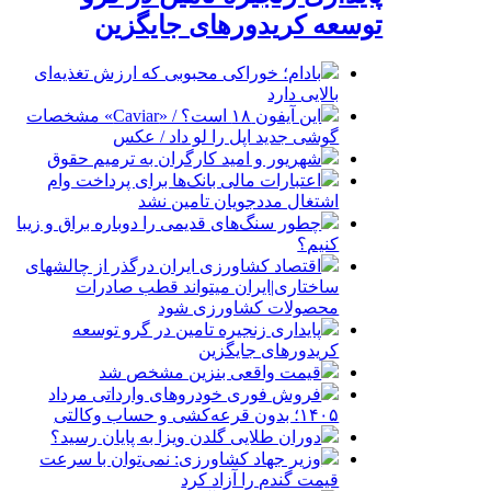
توسعه کریدورهای جایگزین
بادام؛ خوراکی محبوبی که ارزش تغذیه‌ای
بالایی دارد
این آیفون ۱۸ است؟ / «Caviar» مشخصات
گوشی جدید اپل را لو داد / عکس
شهریور و امید کارگران به ترمیم حقوق
اعتبارات مالی بانک‌ها برای پرداخت وام
اشتغال مددجویان تامین نشد
چطور سنگ‌های قدیمی را دوباره براق و زیبا
کنیم؟
اقتصاد کشاورزی ایران درگذر از چالشهای
ساختاری|ایران میتواند قطب صادرات
محصولات کشاورزی شود
پایداری زنجیره تامین در گرو توسعه
کریدورهای جایگزین
قیمت واقعی بنزین مشخص شد
فروش فوری خودروهای وارداتی مرداد
۱۴۰۵؛ بدون قرعه‌کشی و حساب وکالتی
دوران طلایی گلدن ویزا به پایان رسید؟
وزیر جهاد کشاورزی: نمی‌توان با سرعت
قیمت گندم را آزاد کرد