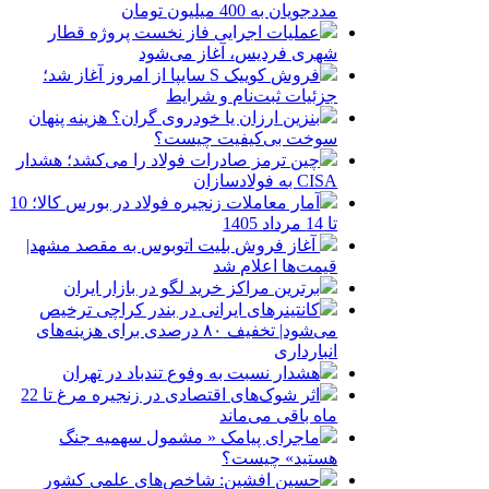
مددجویان به 400 میلیون تومان
عملیات اجرایی فاز نخست پروژه قطار
شهری فردیس، آغاز می‌شود
فروش کوییک S سایپا از امروز آغاز شد؛
جزئیات ثبت‌نام و شرایط
بنزین ارزان یا خودروی گران؟ هزینه پنهان
سوخت بی‌کیفیت چیست؟
چین ترمز صادرات فولاد را می‌کشد؛ هشدار
CISA به فولادسازان
آمار معاملات زنجیره فولاد در بورس کالا؛ 10
تا 14 مرداد 1405
آغاز فروش بلیت اتوبوس به مقصد مشهد|
قیمت‌ها اعلام شد
برترین مراکز خرید لگو در بازار ایران
کانتینرهای ایرانی در بندر کراچی ترخیص
می‌شود| تخفیف ۸۰ درصدی برای هزینه‌های
انبارداری
هشدار نسبت به وفوع تندباد در تهران
اثر شوک‌های اقتصادی در زنجیره مرغ تا 22
ماه باقی می‌ماند
ماجرای پیامک « مشمول سهمیه جنگ
هستید» چیست؟
حسین افشین: شاخص‌های علمی کشور