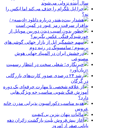
سال آینده نزولی می‌شوند
چرا اپل تلگرام را حذف می‌کند اما ایکس را
نه؟
هشدار بیت‌دیفندر درباره دانلود «ادیسه» /
بدافزار سرقت رمز عبور در کمین است
چطور بدون آسیب دیدن دوربین موبایل از
خورشیدگرفتگی عکس بگیریم؟
سهم چشمگیر اپل از بازار جهانی گوشی‌های
پریمیوم / سامسونگ در رتبه دوم
درخشش ایران در المپیاد جهانی هوش
مصنوعی
خبرنگاری؛ شغلی سخت در انتظار رسمیت
«زیان‌آور»
رشد ۲۴ درصدی صدور کارت‌های بازرگانی
در گرگان
از علاقه شخصی تا مهارت حرفه‌ای یک دوره
آموزش فنگ شویی مناسب چه ویژگی‌هایی
دارد؟
هدیه مناسب دکوراسیون پذیرایی مدرن خانه
عروس
مالیات پنهان بنزین بی‌کیفیت
آغاز پیش‌فروش بلیت بازگشت زائران دهه
پایانی صفر از امروز