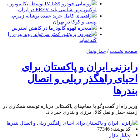
رونمایی خودرو IM LS9 توسط نیکا موتور ،
لوکس ترین شاسی بلند EREV در ایران
راهنمای کامل خرید عمده نوشابه زمزم،
پپسی و کوکا در تهران
معجزه قهوه گانودرما در کاهش استرس
خوردن پروتئین کمتر می‌تواند روند پیری را
کُند نماید
صفحه نخست
/
حمل‌و‌نقل
رایزنی ایران و پاکستان برای
احیای راهگذر ریلی و اتصال
بندرها
وزیر راه از گفت‌وگو با مقام‌های پاکستانی درباره توسعه همکاری‌ در
زمینه حمل‌ و نقل‌ کالا، مرزی و بندری خبر داد.
کد نوشته: 77346
تحلیل بازار