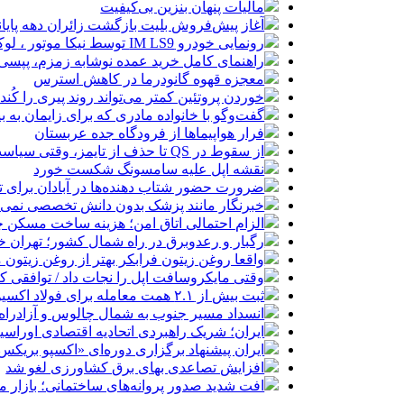
مالیات پنهان بنزین بی‌کیفیت
آغاز پیش‌فروش بلیت بازگشت زائران دهه پایا
رونمایی خودرو IM LS9 توسط نیکا موتور ، لوکس ترین شاسی بلند EREV در ایران
راهنمای کامل خرید عمده نوشابه زمزم، پپسی و
معجزه قهوه گانودرما در کاهش استرس
خوردن پروتئین کمتر می‌تواند روند پیری را کُند 
گفت‌وگو با خانواده مادری که برای زایمان به ب
فرار هواپیماها از فرودگاه جده عربستان
از سقوط در QS تا حذف از تایمز، وقتی سیاست دانشگاه را قربانی می‌کند/ روایت حذف دانشگاه‌های ایران از رتبه‌بندی‌های جهانی
نقشه اپل علیه سامسونگ شکست خورد
ضرورت حضور شتاب ‌دهنده‌ها در آبادان برای 
خبرنگار مانند پزشک بدون دانش تخصصی نمی‌تو
الزام احتمالی اتاق امن؛ هزینه ساخت مسکن چ
رگبار و رعدوبرق در راه شمال کشور؛ تهران خ
واقعا روغن زیتون فرابکر بهتر از روغن زیتو
وقتی مایکروسافت اپل را نجات داد / توافقی 
ثبت بیش از ۲.۱ همت معامله برای فولاد اکسین در بورس کالا طی ۴ ماه
انسداد مسیر جنوب به شمال چالوس و آزادراه 
ایران؛ شریک راهبردی اتحادیه اقتصادی اوراس
ایران پیشنهاد برگزاری دوره‌ای «اکسپو بریکس» 
افزایش تصاعدی بهای برق کشاورزی لغو شد
افت شدید صدور پروانه‌های ساختمانی؛ بازار