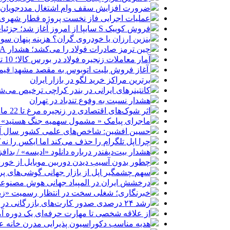
ضرورت افزایش سقف وام اشتغال مددجویان به 400 میلیون تو
عملیات اجرایی فاز نخست پروژه قطار شهری 
فروش کوییک S سایپا از امروز آغاز شد؛ جزئیات ثبت‌نام و شرایط
بنزین ارزان یا خودروی گران؟ هزینه پنهان 
چین ترمز صادرات فولاد را می‌کشد؛ هشدار CISA به فولادسازان
آمار معاملات زنجیره فولاد در بورس کالا؛ 10 تا 14 مرداد 1405
آغاز فروش بلیت اتوبوس به مقصد مشهد| قیمت
برترین مراکز خرید لگو در بازار ایران
کانتینرهای ایرانی در بندر کراچی ترخیص می‌شود| تخفیف ۸۰ درصدی برای هزی
هشدار نسبت به وفوع تندباد در تهران
اثر شوک‌های اقتصادی در زنجیره مرغ تا 22 ماه باقی می‌ماند
ماجرای پیامک « مشمول سهمیه جنگ هستید»
حسین افشین: شاخص‌های علمی کشور سال آین
چرا اپل تلگرام را حذف می‌کند اما ایکس را نه؟
هشدار بیت‌دیفندر درباره دانلود «ادیسه» / ب
چطور بدون آسیب دیدن دوربین موبایل از خو
سهم چشمگیر اپل از بازار جهانی گوشی‌های پر
درخشش ایران در المپیاد جهانی هوش مصنوع
خبرنگاری؛ شغلی سخت در انتظار رسمیت «زیا
رشد ۲۴ درصدی صدور کارت‌های بازرگانی در گرگان
از علاقه شخصی تا مهارت حرفه‌ای یک دوره 
هدیه مناسب دکوراسیون پذیرایی مدرن خانه