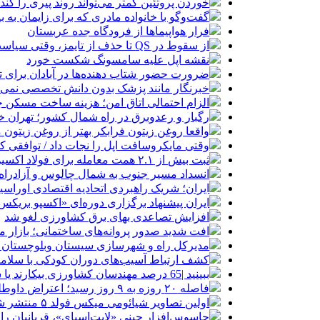
خوردن پروتئین کمتر می‌تواند روند پیری را کُند 
گفت‌وگو با خانواده مادری که برای زایمان به ب
فرار هواپیماها از فرودگاه جده عربستان
از سقوط در QS تا حذف از تایمز، وقتی سیاست دانشگاه را قربانی می‌کند/ روایت حذف دانشگاه‌های ایران از رتبه‌بندی‌های جهانی
نقشه اپل علیه سامسونگ شکست خورد
ضرورت حضور شتاب ‌دهنده‌ها در آبادان برای 
خبرنگار مانند پزشک بدون دانش تخصصی نمی‌تو
الزام احتمالی اتاق امن؛ هزینه ساخت مسکن چ
رگبار و رعدوبرق در راه شمال کشور؛ تهران خ
واقعا روغن زیتون فرابکر بهتر از روغن زیتو
وقتی مایکروسافت اپل را نجات داد / توافقی 
ثبت بیش از ۲.۱ همت معامله برای فولاد اکسین در بورس کالا طی ۴ ماه
انسداد مسیر جنوب به شمال چالوس و آزادراه 
ایران؛ شریک راهبردی اتحادیه اقتصادی اوراس
ایران پیشنهاد برگزاری دوره‌ای «اکسپو بریکس» 
افزایش تصاعدی بهای برق کشاورزی لغو شد
افت شدید صدور پروانه‌های ساختمانی؛ بازار
مدیرکل راه و شهرسازی سیستان وبلوچستان خبر داد بهره برداری از ۱۲۰ کیلومتر بزرگ
کشف ارتباط آسیب‌های دوران کودکی با سلامت
ببینید |65 درصد مهندسان کشاورزی بیکارند یا شغل تخصصی ندارند
فاصله ۲۰ روزه به ۹ روز رسید؛ اعتراض داوطلبان کنکور ۱۴۰۵ به نابرابری آموزشی
اولین تصاویر شیائومی میکس فولد ۵ منتشر شد
جاسوس‌افزار چینی «لایت‌اسپای»، قربانیان را در ۱۳ کشور ازجمله آمریکا هدف