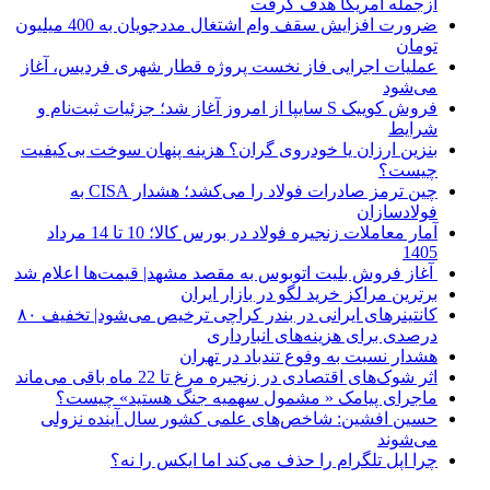
ازجمله آمریکا هدف گرفت
ضرورت افزایش سقف وام اشتغال مددجویان به 400 میلیون
تومان
عملیات اجرایی فاز نخست پروژه قطار شهری فردیس، آغاز
می‌شود
فروش کوییک S سایپا از امروز آغاز شد؛ جزئیات ثبت‌نام و
شرایط
بنزین ارزان یا خودروی گران؟ هزینه پنهان سوخت بی‌کیفیت
چیست؟
چین ترمز صادرات فولاد را می‌کشد؛ هشدار CISA به
فولادسازان
آمار معاملات زنجیره فولاد در بورس کالا؛ 10 تا 14 مرداد
1405
آغاز فروش بلیت اتوبوس به مقصد مشهد| قیمت‌ها اعلام شد
برترین مراکز خرید لگو در بازار ایران
کانتینرهای ایرانی در بندر کراچی ترخیص می‌شود| تخفیف ۸۰
درصدی برای هزینه‌های انبارداری
هشدار نسبت به وفوع تندباد در تهران
اثر شوک‌های اقتصادی در زنجیره مرغ تا 22 ماه باقی می‌ماند
ماجرای پیامک « مشمول سهمیه جنگ هستید» چیست؟
حسین افشین: شاخص‌های علمی کشور سال آینده نزولی
می‌شوند
چرا اپل تلگرام را حذف می‌کند اما ایکس را نه؟