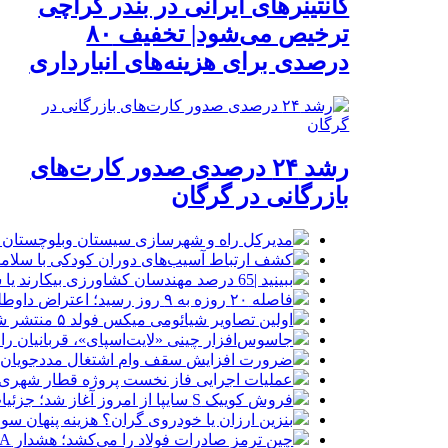
کانتینرهای ایرانی در بندر کراچی
ترخیص می‌شود| تخفیف ۸۰
درصدی برای هزینه‌های انبارداری
رشد ۲۴ درصدی صدور کارت‌های
بازرگانی در گرگان
مدیرکل راه و شهرسازی سیستان وبلوچستان خبر داد بهره برداری از ۱۲۰ کیلومتر بزرگ
کشف ارتباط آسیب‌های دوران کودکی با سلامت
ببینید |65 درصد مهندسان کشاورزی بیکارند یا شغل تخصصی ندارند
فاصله ۲۰ روزه به ۹ روز رسید؛ اعتراض داوطلبان کنکور ۱۴۰۵ به نابرابری آموزشی
اولین تصاویر شیائومی میکس فولد ۵ منتشر شد
جاسوس‌افزار چینی «لایت‌اسپای»، قربانیان را در ۱۳ کشور ازجمله آمریکا هدف
ضرورت افزایش سقف وام اشتغال مددجویان به 400 میلیون تو
عملیات اجرایی فاز نخست پروژه قطار شهری 
فروش کوییک S سایپا از امروز آغاز شد؛ جزئیات ثبت‌نام و شرایط
بنزین ارزان یا خودروی گران؟ هزینه پنهان 
چین ترمز صادرات فولاد را می‌کشد؛ هشدار CISA به فولادسازان