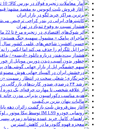
آمار معاملات زنجیره فولاد در بورس کالا؛ 10 تا 14 مرداد 1405
آغاز فروش بلیت اتوبوس به مقصد مشهد| قیمت
برترین مراکز خرید لگو در بازار ایران
کانتینرهای ایرانی در بندر کراچی ترخیص می‌شود| تخفیف ۸۰ درصدی برای هزی
هشدار نسبت به وفوع تندباد در تهران
اثر شوک‌های اقتصادی در زنجیره مرغ تا 22 ماه باقی می‌ماند
ماجرای پیامک « مشمول سهمیه جنگ هستید»
حسین افشین: شاخص‌های علمی کشور سال آین
چرا اپل تلگرام را حذف می‌کند اما ایکس را نه؟
هشدار بیت‌دیفندر درباره دانلود «ادیسه» / ب
چطور بدون آسیب دیدن دوربین موبایل از خو
سهم چشمگیر اپل از بازار جهانی گوشی‌های پر
درخشش ایران در المپیاد جهانی هوش مصنوع
خبرنگاری؛ شغلی سخت در انتظار رسمیت «زیا
رشد ۲۴ درصدی صدور کارت‌های بازرگانی در گرگان
از علاقه شخصی تا مهارت حرفه‌ای یک دوره 
هدیه مناسب دکوراسیون پذیرایی مدرن خانه
مالیات پنهان بنزین بی‌کیفیت
آغاز پیش‌فروش بلیت بازگشت زائران دهه پایا
رونمایی خودرو IM LS9 توسط نیکا موتور ، لوکس ترین شاسی بلند EREV در ایران
راهنمای کامل خرید عمده نوشابه زمزم، پپسی و
معجزه قهوه گانودرما در کاهش استرس