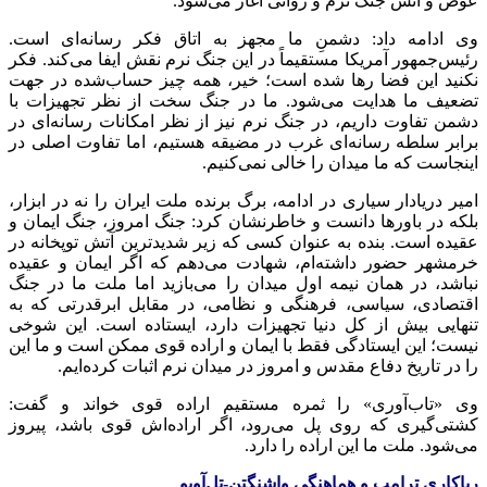
عوض و آتش جنگ نرم و روانی آغاز می‌شود.
وی ادامه داد: دشمنِ ما مجهز به اتاق فکر رسانه‌ای است.
رئیس‌جمهور آمریکا مستقیماً در این جنگ نرم نقش ایفا می‌کند. فکر
نکنید این فضا رها شده است؛ خیر، همه چیز حساب‌شده در جهت
تضعیف ما هدایت می‌شود. ما در جنگ سخت از نظر تجهیزات با
دشمن تفاوت داریم، در جنگ نرم نیز از نظر امکانات رسانه‌ای در
برابر سلطه رسانه‌ای غرب در مضیقه هستیم، اما تفاوت اصلی در
اینجاست که ما میدان را خالی نمی‌کنیم.
امیر دریادار سیاری در ادامه، برگ برنده ملت ایران را نه در ابزار،
بلکه در باورها دانست و خاطرنشان کرد: جنگ امروز، جنگ ایمان و
عقیده است. بنده به عنوان کسی که زیر شدیدترین آتش توپخانه در
خرمشهر حضور داشته‌ام، شهادت می‌دهم که اگر ایمان و عقیده
نباشد، در همان نیمه اول میدان را می‌بازید اما ملت ما در جنگ
اقتصادی، سیاسی، فرهنگی و نظامی، در مقابل ابرقدرتی که به
تنهایی بیش از کل دنیا تجهیزات دارد، ایستاده است. این شوخی
نیست؛ این ایستادگی فقط با ایمان و اراده قوی ممکن است و ما این
را در تاریخ دفاع مقدس و امروز در میدان نرم اثبات کرده‌ایم.
وی «تاب‌آوری» را ثمره مستقیم اراده قوی خواند و گفت:
کشتی‌گیری که روی پل می‌رود، اگر اراده‌اش قوی باشد، پیروز
می‌شود. ملت ما این اراده را دارد.
ریاکاری ترامپ و هماهنگی واشنگتن-تل‌آویو