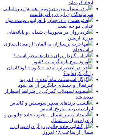
ایجاد کرده‌اند
یزد، امسال میزبان دومین همایش بین‌المللی
سرمایه‌گذاری ایران و آفریقاست
فائو هشدار داد: جهان با افزایش قیمت مواد
غذایی مواجه است
تردد روان در محورهای شمالی و پایانه‌های
مرزی اربعین
مهاجرت پرستاران به آلمان؛ از معادل‌سازی
تا استخدام
آیا آب گازدار برای دندان‌ها مضر است؟
ورود موج تازه گرما به کشور
چرا در اضطرابِ آینده، «اکنونِ» کودکانمان
را گم کرده‌ایم؟
گوگل اسیستنت ماه آینده در اندروید
غیرفعال و جمینای جایگزین آن می‌شود
مصوبه تسهیلات گمرکی در شرایط اضطرار
تمدید شد
لیست برندهای معتبر سوسیس و کالباس
ایران به ترتیب تاریخ تأسیس
انسداد مسیر شمال ــ جنوب جاده چالوس و
آزادراه تهران ــ شمال
بازگشایی جاده چالوس و آزادراه تهران ــ
شمال از ساعت ۱۸ امروز