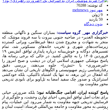
کد نوشته: 70288
مهر نیوز mehrnews
9 ژوئن
59 بازدید
بدون دیدگاه
خبرگزاری مهر_ گروه سیاست:
بمباران سنگین و ناگهانی منطقه
«تحویطه الغدیر» در ضاحیه جنوبی بیروت با سه فروند موشک، که
منجر به شهادت و مجروح شدن ده‌ها غیرنظامی، ویرانی گسترده
زیرساخت‌های شهری و تخریب خانه‌های مسکونی شد، تمام
تفسیرهای دوگانه و خوش‌بینانه درباره پایداری توافق آتش‌بس ۱۹
فروردین ۱۴۰۵ را به چالش کشید. در حالی که برخی رسانه ها،
پاسخ موشکی جمهوری اسلامی ایران در دیشب و صبح امروز را
«غیرضروری» یا «تنش‌زا» جلوه می‌دهند، بررسی دقیق
رفتارشناسی رژیم صهیونیستی و الگوهای تاریخی آن نشان می‌دهد
که انفعال در این برهه، نه تنها یک اشتباه تاکتیکی، بلکه خودکشی
استراتژیک و صدور چک سفید امضا به تل‌آویو برای نابودی تدریجی
محور مقاومت بود.
پاسخ کوبنده ایران، اقدامی جنگ‌طلبانه نبود؛
بلکه ضرورتی حیاتی
برای نجات اصل توافق آتش‌بس، احیای توازن وحشت، و جلوگیری از
فرسایش تدریجی جبهه مقاومت به شمار می‌رود. این عملیات، پیام
روشنی به محور مقاومت و جامعه بین‌المللی فرستاد: امنیت لبنان و