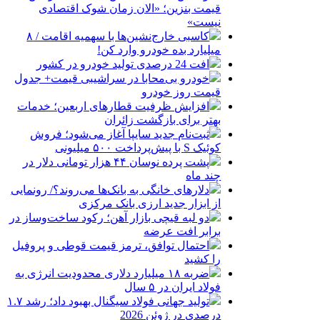
قیمت بنزین؛ «الان زمان شوک اقتصادی
نیست»
کاسبی خارج‌نشین‌ها با سهمیه اقامت / ۸
میلیارد بده خودرو وارد کن!
افت 24 درصدی تولید خودرو در کشور
خودرو بی‌محابا در سراشیبی قیمت+ جدول
قیمت روز خودرو
افزایش ظرفیت قطارهای اربعین؛ خدمات
بهتر برای بازگشت زائران
ثبت‌نام جدید سایپا آغاز می‌شود؛ فروش
کوئیک S با پیش‌پرداخت ۵۰۰ میلیونی
پشت پرده نوسان ۴۴ هزار تومانی دلار در
چند ماه
دلارهای خانگی به بانک‌ها می‌روند؟/ رونمایی
از ابزار جدید ارزی بانک مرکزی
دو لبه قیچی بازار آهن؛ رکود ساخت‌وساز در
برابر افت عرضه
احتمال توافق، ترمز قیمت قوطی و پروفیل
را کشید
ضربه ۱۸ میلیارد دلاری محدودیت انرژی به
فولاد ایران در ۵ سال
تولید جهانی فولاد سیگنال بهبود داد؛ رشد ۱.۷
درصدی در ژوئن 2026