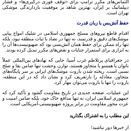
التماس‌های مکرر ترامپ برای «توقف فوری درگیری‌ها» و فشار
دیپلماتیک بر ایران، بهترین شاهد بر موفقیت بازدارندگی موشکی
تهران است.
حفظ آتش‌بس با زبان قدرت
اقدام قاطع نیروهای مسلح جمهوری اسلامی در شلیک امواج پیاپی
موشک‌های دقیق و قدرتمند، نه تنها در تضاد با ثبات منطقه نبود، بلکه
تنها راه ممکن برای حفظ همان آتش‌بسی بود که صهیونیست‌ها آن را
به ابزاری برای استمرار جنایات و نقض‌های مکرر تبدیل کرده بودند.
در جغرافیای پرتلاطم غرب آسیا، جایی که نهادهای بین‌المللی عملاً
ناتوان یا همسو با متجاوز هستند، توازن وحشت تنها ضامن بقا و صلح
نسبی است. ریخته شدن باروت موشک‌های ایرانی بر سر پایگاه‌های
متجاوز، معادله را بازتعریف کرد و نشان داد که در این منطقه،
باروت را تنها با باروت می‌توان مهار کرد.
این عملیات، صفحه جدیدی در تاریخ مقاومت گشود و تأکید کرد که
جمهوری اسلامی ایران، نه تنها مدافع خاک خود، بلکه ضامن امنیت و
عزت محور مقاومت در برابر پروژه صهیونیستی-آمریکایی است.
این مطلب را به اشتراک بگذارید
از خبرها دور نباشید!