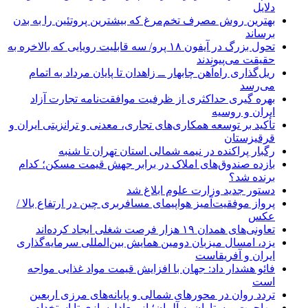
دلایل
بهترین روش مصرف تخم‌مرغ که بیشترین پروتئین را به بدن
برساند
تحول بزرگ در آیفون ۱۸ پرو/ سه قابلیت رویایی که بالاخره به
حقیقت می‌پیوندند
ریل‌گذاری راه‌آهن چابهار ــ زاهدان تا پایان مرداد به اتمام
می‌رسد
بهره گیری حداکثری از ظرفیت موافقت‌نامه تجارت آزاد
ایران و روسیه
تأکید بر توسعه همکاری‌های تجاری، معدنی و ترانزیتی ایران و
قرقیزستان
رگبار پراکنده در نیمه شمالی استان تهران تا شنبه
بازده صندوق‌های املاک در برابر جهش قیمت مسکن؛ کدام
برنده شد؟
دستور جدید وزارت علوم ابلاغ شد
پرواز موفقیت‌آمیز هواپیمای مسافربری چین در ارتفاع بالا /
عکس
تعاونی‌های همدان ۱۹ هزار فرصت شغلی ایجاد کرده‌اند
یزد، امسال میزبان دومین همایش بین‌المللی سرمایه‌گذاری
ایران و آفریقاست
فائو هشدار داد: جهان با افزایش قیمت مواد غذایی مواجه
است
تردد روان در محورهای شمالی و پایانه‌های مرزی اربعین
مهاجرت پرستاران به آلمان؛ از معادل‌سازی تا استخدام