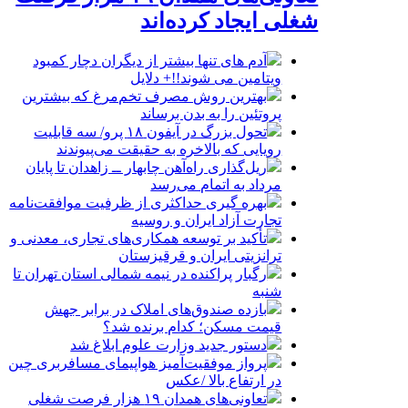
شغلی ایجاد کرده‌اند
آدم های تنها بیشتر از دیگران دچار کمبود
ویتامین می شوند!!+ دلایل
بهترین روش مصرف تخم‌مرغ که بیشترین
پروتئین را به بدن برساند
تحول بزرگ در آیفون ۱۸ پرو/ سه قابلیت
رویایی که بالاخره به حقیقت می‌پیوندند
ریل‌گذاری راه‌آهن چابهار ــ زاهدان تا پایان
مرداد به اتمام می‌رسد
بهره گیری حداکثری از ظرفیت موافقت‌نامه
تجارت آزاد ایران و روسیه
تأکید بر توسعه همکاری‌های تجاری، معدنی و
ترانزیتی ایران و قرقیزستان
رگبار پراکنده در نیمه شمالی استان تهران تا
شنبه
بازده صندوق‌های املاک در برابر جهش
قیمت مسکن؛ کدام برنده شد؟
دستور جدید وزارت علوم ابلاغ شد
پرواز موفقیت‌آمیز هواپیمای مسافربری چین
در ارتفاع بالا /عکس
تعاونی‌های همدان ۱۹ هزار فرصت شغلی