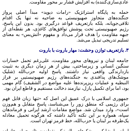
عادی‌سازی‌کننده) به افزایش فشار بر محور مقاومت.
حمله به پایگاه استراتژیک «رامات دیوید» مبدأ اصلی پرواز
جنگنده‌های متجاوز صهیونیستی به ضاحیه نه تنها یک اقدام
تلافی‌جویانه، بلکه بازتعریف قواعد درگیری بود. بدون این پاسخ،
رژیم صهیونیستی تحت پوشش توافق‌های کاغذی، هر نقطه‌ای از
جبهه مقاومت را هدف قرار می‌داد و مفهوم «آتش‌بس» به معنای
تسلیم تدریجی تبدیل می‌شد.
۳. بازتعریف توازن وحشت: مهار باروت با باروت
جامعه لبنان و نیروهای محور مقاومت، علی‌رغم تحمل خسارات
سنگین انسانی و زیرساختی، بیش از هر زمان دیگری به تثبیت
بازدارندگی واقعی نیاز داشتند. پاسخ اولیه حزب‌الله (شلیک
موشک‌های پدافندی به جنگنده‌های رژیم صهیونیستیی بر فراز
النبطیه و عملیات ریزپرنده‌ها علیه مواضع در الشقیف) گام مهمی
بود، اما برای تکمیل پازل، نیازمند دخالت مستقیم و قاطع ایران بود.
جمهوری اسلامی با درک عمیق این اصل که «تنها زبان قابل فهم
برای رژیمی که منطق زور را می‌شناسد، پاسخ متقابل و هم‌وزن
است»، وارد میدان شد. مواضع مقامات ارشد ایرانی و فرماندهان
سپاه، همواره بر این نکته تأکید داشته که هرگونه تحمیل معادله
یک‌طرفه بر لبنان یا حزب‌الله، خط قرمز تهران است.
ایران با شلیک موشک‌های بالستیک نقطه‌زن (از جمله خانواده