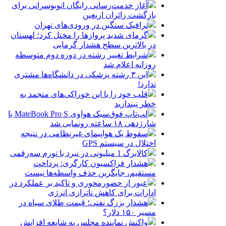
آغاز خدمت‌رسانی رایگان اتوبوسرانی برای
بازگشت زائران اربعین
ترافیک سنگین در ورودی‌های تهران
گرمای شدید پروازها را مختل کرد؛ لهستان
در بالاترین سطح هشدار گرمایی
شرایط تغییر رشته در دوره دوم متوسطه
روزانه اعلام شد
این ۳ رشته پزشکی در دانشگاه‌ها مشتری
ندارد!
قلب خود را با این خوراکی‌های منجمد به
خطر نیندازید
لپ‌تاپ فوق‌سبک هواوی MateBook Pro S با
شارژدهی ۱۸ ساعته رونمایی شد
سقوط یک هواپیمای غیرنظامی در نتیجه
اختلال در سیستم‌ GPS
کالابرگ 1 میلیونی در نبرد با تورم سه‌رقمی
هشدار فراکسیون کارگری: پرداخت
مستقیم، جایگزین حذف واسطه‌ها نیست
عبور از حضورمحوری و تاکید بر عملکرد در
ادارات برای کاهش ناترازی انرژی
هشدار بزرگ نفتی؛ قیمت طلای سیاه در
مسیر ۱۵۰ دلار؟
واکنش نماینده مجلس به شایعه افزایش