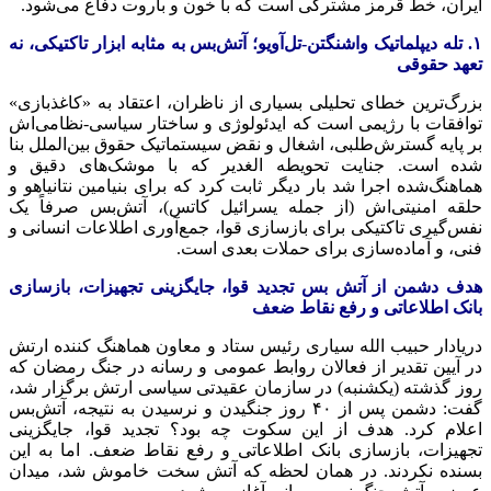
ایران، خط قرمز مشترکی است که با خون و باروت دفاع می‌شود.
۱. تله دیپلماتیک واشنگتن-تل‌آویو؛ آتش‌بس به مثابه ابزار تاکتیکی، نه
تعهد حقوقی
بزرگ‌ترین خطای تحلیلی بسیاری از ناظران، اعتقاد به «کاغذبازی»
توافقات با رژیمی است که ایدئولوژی و ساختار سیاسی-نظامی‌اش
بر پایه گسترش‌طلبی، اشغال و نقض سیستماتیک حقوق بین‌الملل بنا
شده است. جنایت تحویطه الغدیر که با موشک‌های دقیق و
هماهنگ‌شده اجرا شد بار دیگر ثابت کرد که برای بنیامین نتانیاهو و
حلقه امنیتی‌اش (از جمله یسرائیل کاتس)، آتش‌بس صرفاً یک
نفس‌گیری تاکتیکی برای بازسازی قوا، جمع‌آوری اطلاعات انسانی و
فنی، و آماده‌سازی برای حملات بعدی است.
هدف دشمن از آتش بس تجدید قوا، جایگزینی تجهیزات، بازسازی
بانک اطلاعاتی و رفع نقاط ضعف
دریادار حبیب الله سیاری رئیس ستاد و معاون هماهنگ کننده ارتش
در آیین تقدیر از فعالان روابط عمومی و رسانه در جنگ رمضان که
روز گذشته (یکشنبه) در سازمان عقیدتی سیاسی ارتش برگزار شد،
گفت: دشمن پس از ۴۰ روز جنگیدن و نرسیدن به نتیجه، آتش‌بس
اعلام کرد. هدف از این سکوت چه بود؟ تجدید قوا، جایگزینی
تجهیزات، بازسازی بانک اطلاعاتی و رفع نقاط ضعف. اما به این
بسنده نکردند. در همان لحظه که آتش سخت خاموش شد، میدان