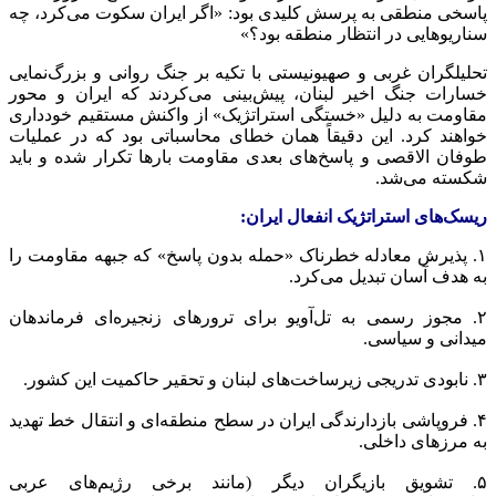
پاسخی منطقی به پرسش کلیدی بود: «اگر ایران سکوت می‌کرد، چه
سناریوهایی در انتظار منطقه بود؟»
تحلیلگران غربی و صهیونیستی با تکیه بر جنگ روانی و بزرگ‌نمایی
خسارات جنگ اخیر لبنان، پیش‌بینی می‌کردند که ایران و محور
مقاومت به دلیل «خستگی استراتژیک» از واکنش مستقیم خودداری
خواهند کرد. این دقیقاً همان خطای محاسباتی بود که در عملیات
طوفان الاقصی و پاسخ‌های بعدی مقاومت بارها تکرار شده و باید
شکسته می‌شد.
ریسک‌های استراتژیک انفعال ایران:
۱. پذیرش معادله خطرناک «حمله بدون پاسخ» که جبهه مقاومت را
به هدف آسان تبدیل می‌کرد.
۲. مجوز رسمی به تل‌آویو برای ترورهای زنجیره‌ای فرماندهان
میدانی و سیاسی.
۳. نابودی تدریجی زیرساخت‌های لبنان و تحقیر حاکمیت این کشور.
۴. فروپاشی بازدارندگی ایران در سطح منطقه‌ای و انتقال خط تهدید
به مرزهای داخلی.
۵. تشویق بازیگران دیگر (مانند برخی رژیم‌های عربی