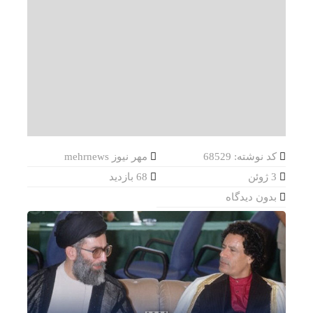
کد نوشته: 68529
مهر نیوز mehrnews
3 ژوئن
68 بازدید
بدون دیدگاه