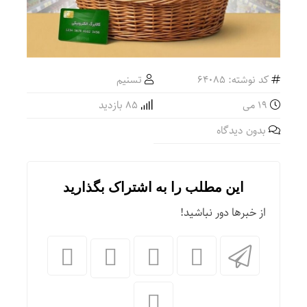
کد نوشته: 64085
تسنیم
19 می
85 بازدید
بدون دیدگاه
این مطلب را به اشتراک بگذارید
از خبرها دور نباشید!