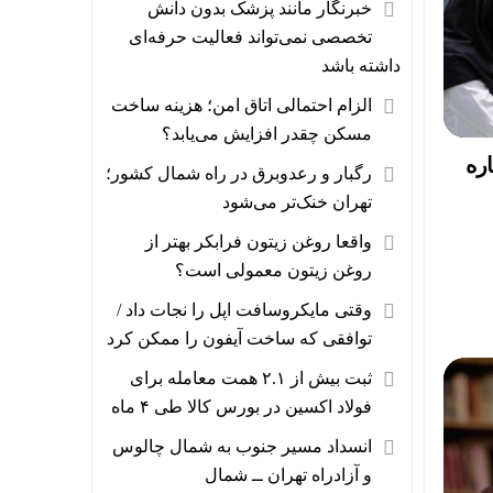
خبرنگار مانند پزشک بدون دانش
تخصصی نمی‌تواند فعالیت حرفه‌ای
داشته باشد
الزام احتمالی اتاق امن؛ هزینه ساخت
مسکن چقدر افزایش می‌یابد؟
ره
رگبار و رعدوبرق در راه شمال کشور؛
تهران خنک‌تر می‌شود
واقعا روغن زیتون فرابکر بهتر از
روغن زیتون معمولی است؟
وقتی مایکروسافت اپل را نجات داد /
توافقی که ساخت آیفون را ممکن کرد
ثبت بیش از ۲.۱ همت معامله برای
فولاد اکسین در بورس کالا طی ۴ ماه
انسداد مسیر جنوب به شمال چالوس
و آزادراه تهران ــ شمال